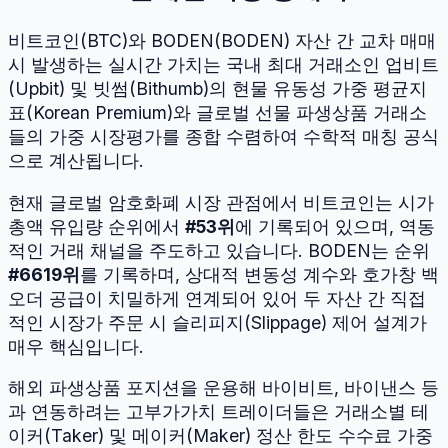
비트코인
(
BTC
)와
BODEN
(
BODEN
) 자산 간 교차 매매
시 발생하는 실시간 가치는 국내 최대 거래소인 업비트
(Upbit) 및 빗썸(Bithumb)의 현물 유동성 가중 평균지
표(Korean Premium)와 글로벌 선물 파생상품 거래소
들의 가중 시장평가를 종합 수렴하여 수학적 매칭 공식
으로 계산됩니다.
현재 글로벌 암호화폐 시장 관점에서
비트코인
는 시가
총액 유입량 순위에서
#
53
위
에 기록되어 있으며, 역동
적인 거래 채널을 주도하고 있습니다.
BODEN
는 순위
#
6619
위
를 기록하며, 상대적 변동성 계수와 호가창 백
오더 공급이 치밀하게 연계되어 있어 두 자산 간 직접
적인 시장가 주문 시 슬리피지(Slippage) 제어 설계가
매우 핵심입니다.
해외 파생상품 포지션을 운용해 바이비트, 바이낸스 등
과 연동하려는 고부가가치 트레이더들은 거래소별 테
이커(Taker) 및 메이커(Maker) 정산 한도 수수료 가중