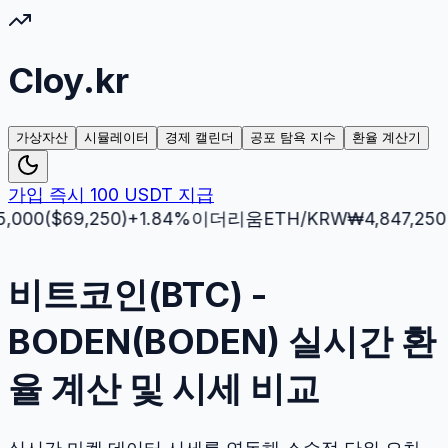
Cloy.kr
가상자산
시뮬레이터
경제 캘린더
공포 탐욕 지수
환율 계산기
가입 즉시 100 USDT 지급
($
69,250
)
+
1.84
%
이더리움
ETH
/KRW
₩
4,847,250
($
3,5
비트코인(BTC) -
BODEN(BODEN) 실시간 환
율 계산 및 시세 비교