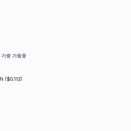
이터 가중 가동중
IN
($
0.112
)