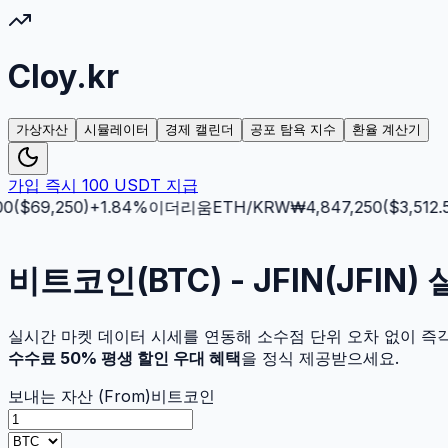
Cloy.kr
가상자산
시뮬레이터
경제 캘린더
공포 탐욕 지수
환율 계산기
가입 즉시 100 USDT 지급
($
69,250
)
+
1.84
%
이더리움
ETH
/KRW
₩
4,847,250
($
3,512.5
)
비트코인(BTC) - JFIN(JFI
실시간 마켓 데이터 시세를 연동해 소수점 단위 오차 없이 즉
수수료 50% 평생 할인 우대 혜택
을 정식 제공받으세요.
보내는 자산 (From)
비트코인