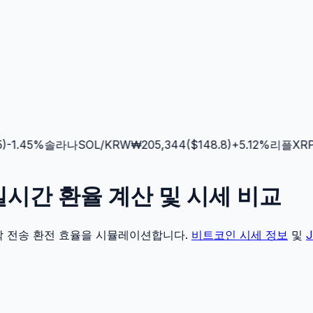
-1.45
%
솔라나
SOL
/KRW
₩
205,344
($
148.8
)
+
5.12
%
리플
XRP
/
N) 실시간 환율 계산 및 시세 비교
각 전송 환전 효율을 시뮬레이션합니다.
비트코인
시세 정보
및
J