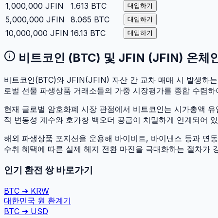
1,000,000
JFIN
1.613
BTC
대입하기
5,000,000
JFIN
8.065
BTC
대입하기
10,000,000
JFIN
16.13
BTC
대입하기
비트코인
(
BTC
) 및
JFIN
(
JFIN
) 온체
비트코인
(
BTC
)와
JFIN
(
JFIN
) 자산 간 교차 매매 시 발생하는 
로벌 선물 파생상품 거래소들의 가중 시장평가를 종합 수렴하
현재 글로벌 암호화폐 시장 관점에서
비트코인
는 시가총액 
적 변동성 계수와 호가창 백오더 공급이 치밀하게 연계되어 있어 
해외 파생상품 포지션을 운용해 바이비트, 바이낸스 등과 연동하
수취 혜택에 따른 실제 헤지 전환 마진을 극대화하는 절차가 
인기 환전 쌍 바로가기
BTC
➔
KRW
대한민국 원
환계기
BTC
➔
USD