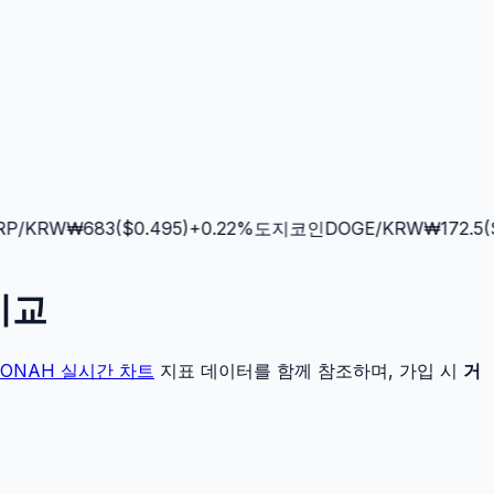
/KRW
₩
683
($
0.495
)
+
0.22
%
도지코인
DOGE
/KRW
₩
172.5
($
0
비교
JONAH
실시간 차트
지표 데이터를 함께 참조하며, 가입 시
거