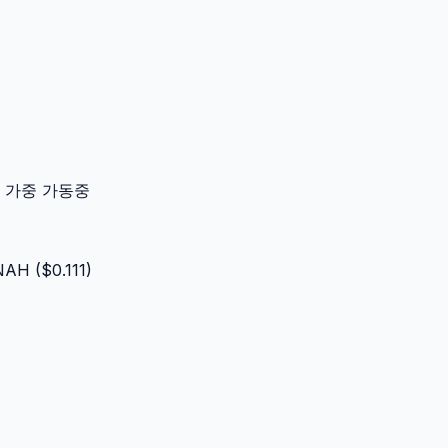
이터 가중 가동중
NAH
($
0.111
)