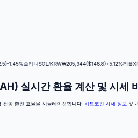
)
-1.45
%
솔라나
SOL
/KRW
₩
205,344
($
148.8
)
+
5.12
%
리플
XRP
ONAH) 실시간 환율 계산 및 시세 
각 전송 환전 효율을 시뮬레이션합니다.
비트코인
시세 정보
및