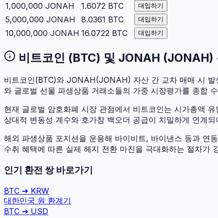
1,000,000
JONAH
1.6072
BTC
대입하기
5,000,000
JONAH
8.0361
BTC
대입하기
10,000,000
JONAH
16.0722
BTC
대입하기
비트코인
(
BTC
) 및
JONAH
(
JONAH
비트코인
(
BTC
)와
JONAH
(
JONAH
) 자산 간 교차 매매 시 발
와 글로벌 선물 파생상품 거래소들의 가중 시장평가를 종합 
현재 글로벌 암호화폐 시장 관점에서
비트코인
는 시가총액 
상대적 변동성 계수와 호가창 백오더 공급이 치밀하게 연계되어 있
해외 파생상품 포지션을 운용해 바이비트, 바이낸스 등과 연동하
수취 혜택에 따른 실제 헤지 전환 마진을 극대화하는 절차가 
인기 환전 쌍 바로가기
BTC
➔
KRW
대한민국 원
환계기
BTC
➔
USD