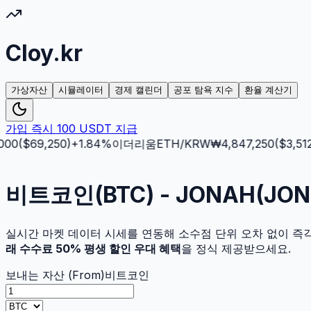
Cloy.kr
가상자산
시뮬레이터
경제 캘린더
공포 탐욕 지수
환율 계산기
가입 즉시 100 USDT 지급
00
($
69,250
)
+
1.84
%
이더리움
ETH
/KRW
₩
4,847,250
($
3,512.5
비트코인(BTC) - JONAH(J
실시간 마켓 데이터 시세를 연동해 소수점 단위 오차 없이 즉
래 수수료 50% 평생 할인 우대 혜택
을 정식 제공받으세요.
보내는 자산 (From)
비트코인