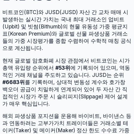
비트코인
(
BTC
)와
JUSD
(
JUSD
) 자산 간 교차 매매 시
발생하는 실시간 가치는 국내 최대 거래소인 업비트
(Upbit) 및 빗썸(Bithumb)의 현물 유동성 가중 평균지
표(Korean Premium)와 글로벌 선물 파생상품 거래소
들의 가중 시장평가를 종합 수렴하여 수학적 매칭 공식
으로 계산됩니다.
현재 글로벌 암호화폐 시장 관점에서
비트코인
는 시가
총액 유입량 순위에서
#
53
위
에 기록되어 있으며, 역동
적인 거래 채널을 주도하고 있습니다.
JUSD
는 순위
#
6683
위
를 기록하며, 상대적 변동성 계수와 호가창
백오더 공급이 치밀하게 연계되어 있어 두 자산 간 직
접적인 시장가 주문 시 슬리피지(Slippage) 제어 설계
가 매우 핵심입니다.
해외 파생상품 포지션을 운용해 바이비트, 바이낸스 등
과 연동하려는 고부가가치 트레이더들은 거래소별 테
이커(Taker) 및 메이커(Maker) 정산 한도 수수료 가중