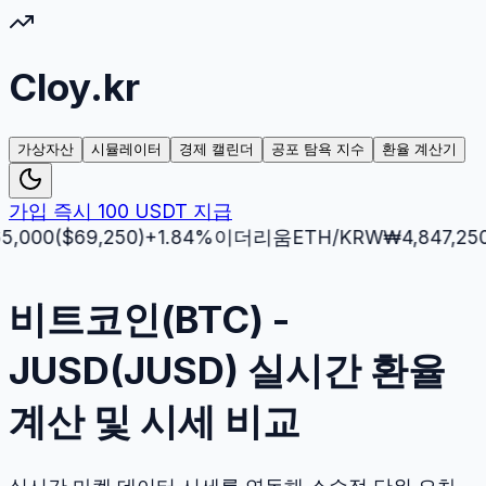
Cloy.kr
가상자산
시뮬레이터
경제 캘린더
공포 탐욕 지수
환율 계산기
가입 즉시 100 USDT 지급
0
($
69,250
)
+
1.84
%
이더리움
ETH
/KRW
₩
4,847,250
($
3,
비트코인(BTC) -
JUSD(JUSD) 실시간 환율
계산 및 시세 비교