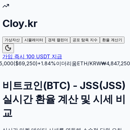
Cloy.kr
가상자산
시뮬레이터
경제 캘린더
공포 탐욕 지수
환율 계산기
가입 즉시 100 USDT 지급
0
($
69,250
)
+
1.84
%
이더리움
ETH
/KRW
₩
4,847,250
($
3,5
비트코인(BTC) - JSS(JSS)
실시간 환율 계산 및 시세 비
교