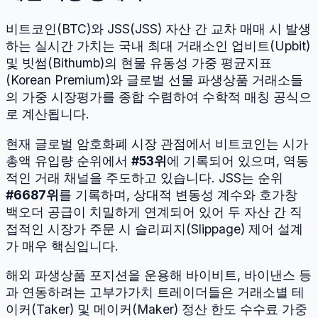
비트코인
(
BTC
)와
JSS
(
JSS
) 자산 간 교차 매매 시 발생
하는 실시간 가치는 국내 최대 거래소인 업비트(Upbit)
및 빗썸(Bithumb)의 현물 유동성 가중 평균지표
(Korean Premium)와 글로벌 선물 파생상품 거래소들
의 가중 시장평가를 종합 수렴하여 수학적 매칭 공식으
로 계산됩니다.
현재 글로벌 암호화폐 시장 관점에서
비트코인
는 시가
총액 유입량 순위에서
#
53
위
에 기록되어 있으며, 역동
적인 거래 채널을 주도하고 있습니다.
JSS
는 순위
#
6687
위
를 기록하며, 상대적 변동성 계수와 호가창
백오더 공급이 치밀하게 연계되어 있어 두 자산 간 직
접적인 시장가 주문 시 슬리피지(Slippage) 제어 설계
가 매우 핵심입니다.
해외 파생상품 포지션을 운용해 바이비트, 바이낸스 등
과 연동하려는 고부가가치 트레이더들은 거래소별 테
이커(Taker) 및 메이커(Maker) 정산 한도 수수료 가중