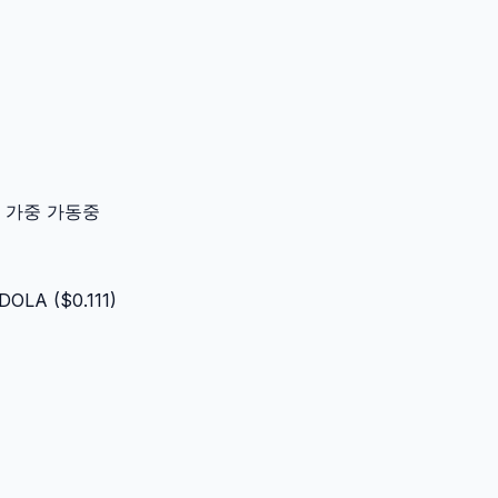
이터 가중 가동중
DOLA
($
0.111
)