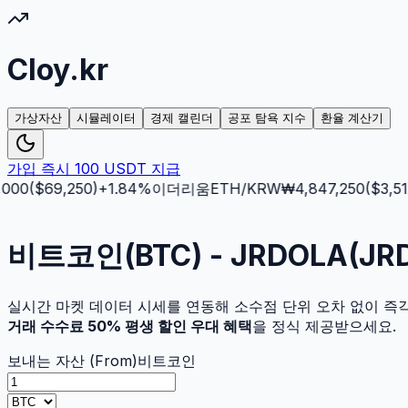
Cloy.kr
가상자산
시뮬레이터
경제 캘린더
공포 탐욕 지수
환율 계산기
가입 즉시 100 USDT 지급
00
($
69,250
)
+
1.84
%
이더리움
ETH
/KRW
₩
4,847,250
($
3,512.
비트코인(BTC) - JRDOLA(J
실시간 마켓 데이터 시세를 연동해 소수점 단위 오차 없이 즉
거래 수수료 50% 평생 할인 우대 혜택
을 정식 제공받으세요.
보내는 자산 (From)
비트코인