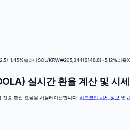
5
)
-1.45
%
솔라나
SOL
/KRW
₩
205,344
($
148.8
)
+
5.12
%
리플
XR
RDOLA) 실시간 환율 계산 및 시
각 전송 환전 효율을 시뮬레이션합니다.
비트코인
시세 정보
및