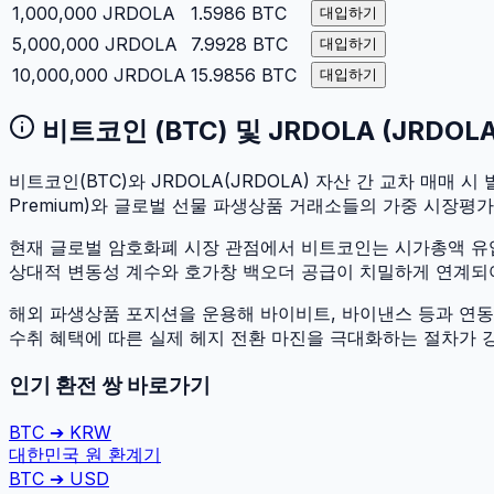
1,000,000
JRDOLA
1.5986
BTC
대입하기
5,000,000
JRDOLA
7.9928
BTC
대입하기
10,000,000
JRDOLA
15.9856
BTC
대입하기
비트코인
(
BTC
) 및
JRDOLA
(
JRDOL
비트코인
(
BTC
)와
JRDOLA
(
JRDOLA
) 자산 간 교차 매매 시 
Premium)와 글로벌 선물 파생상품 거래소들의 가중 시장평
현재 글로벌 암호화폐 시장 관점에서
비트코인
는 시가총액 
상대적 변동성 계수와 호가창 백오더 공급이 치밀하게 연계되어 있
해외 파생상품 포지션을 운용해 바이비트, 바이낸스 등과 연동하
수취 혜택에 따른 실제 헤지 전환 마진을 극대화하는 절차가 
인기 환전 쌍 바로가기
BTC
➔
KRW
대한민국 원
환계기
BTC
➔
USD