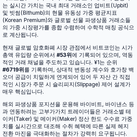
는 실시간 가치는 국내 최대 거래소인 업비트(Upbit)
및 빗썸(Bithumb)의 현물 유동성 가중 평균지표
(Korean Premium)와 글로벌 선물 파생상품 거래소들
의 가중 시장평가를 종합 수렴하여 수학적 매칭 공식으
로 계산됩니다.
현재 글로벌 암호화폐 시장 관점에서
비트코인
는 시가
총액 유입량 순위에서
#
53
위
에 기록되어 있으며, 역동
적인 거래 채널을 주도하고 있습니다.
¥1
는 순위
#
6719
위
를 기록하며, 상대적 변동성 계수와 호가창 백
오더 공급이 치밀하게 연계되어 있어 두 자산 간 직접
적인 시장가 주문 시 슬리피지(Slippage) 제어 설계가
매우 핵심입니다.
해외 파생상품 포지션을 운용해 바이비트, 바이낸스 등
과 연동하려는 고부가가치 트레이더들은 거래소별 테
이커(Taker) 및 메이커(Maker) 정산 한도 수수료 가중
치를 실시간으로 대조해 수취 혜택에 따른 실제 헤지
전환 마진을 극대화하는 절차가 강력히 요구됩니다.