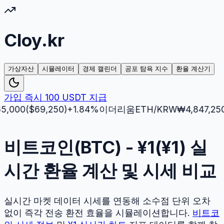
Cloy.kr
가상자산
시뮬레이터
경제 캘린더
공포 탐욕 지수
환율 계산기
가입 즉시 100 USDT 지급
0
($
69,250
)
+
1.84
%
이더리움
ETH
/KRW
₩
4,847,250
($
3,
비트코인(BTC) - ¥1(¥1) 실
시간 환율 계산 및 시세 비교
실시간 마켓 데이터 시세를 연동해 소수점 단위 오차
없이 즉각 전송 환전 효율을 시뮬레이션합니다.
비트코