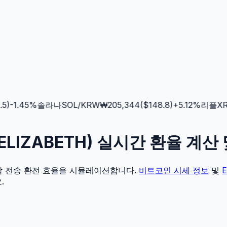
)
-1.45
%
솔라나
SOL
/KRW
₩
205,344
($
148.8
)
+
5.12
%
리플
XRP
H(ELIZABETH) 실시간 환율 계산
각 전송 환전 효율을 시뮬레이션합니다.
비트코인
시세 정보
및
.