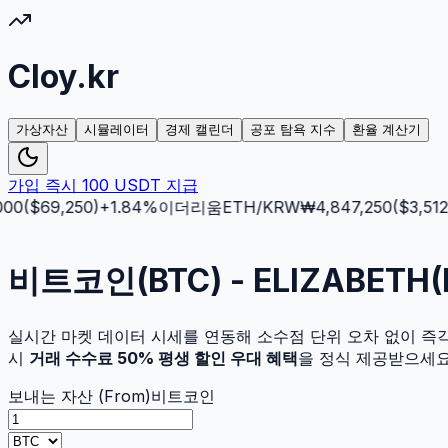
Cloy.kr
가상자산
시뮬레이터
경제 캘린더
공포 탐욕 지수
환율 계산기
가입 즉시 100 USDT 지급
0
($
69,250
)
+
1.84
%
이더리움
ETH
/KRW
₩
4,847,250
($
3,512.5
비트코인(BTC) - ELIZABET
실시간 마켓 데이터 시세를 연동해 소수점 단위 오차 없이 즉
시
거래 수수료 50% 평생 할인 우대 혜택
을 정식 제공받으세요
보내는 자산 (From)
비트코인