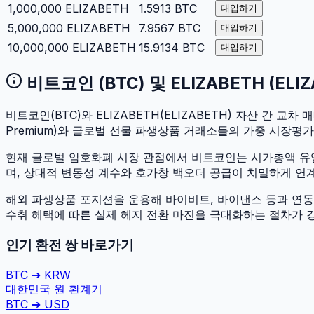
1,000,000
ELIZABETH
1.5913
BTC
대입하기
5,000,000
ELIZABETH
7.9567
BTC
대입하기
10,000,000
ELIZABETH
15.9134
BTC
대입하기
비트코인
(
BTC
) 및
ELIZABETH
(
ELI
비트코인
(
BTC
)와
ELIZABETH
(
ELIZABETH
) 자산 간 교차 
Premium)와 글로벌 선물 파생상품 거래소들의 가중 시장평
현재 글로벌 암호화폐 시장 관점에서
비트코인
는 시가총액 
며, 상대적 변동성 계수와 호가창 백오더 공급이 치밀하게 연계되
해외 파생상품 포지션을 운용해 바이비트, 바이낸스 등과 연동하
수취 혜택에 따른 실제 헤지 전환 마진을 극대화하는 절차가 
인기 환전 쌍 바로가기
BTC
➔
KRW
대한민국 원
환계기
BTC
➔
USD