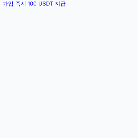
가입 즉시 100 USDT 지급