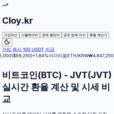
Cloy.kr
가상자산
시뮬레이터
경제 캘린더
공포 탐욕 지수
환율 계산기
가입 즉시 100 USDT 지급
($
69,250
)
+
1.84
%
이더리움
ETH
/KRW
₩
4,847,250
($
3,5
비트코인(BTC) - JVT(JVT)
실시간 환율 계산 및 시세 비
교