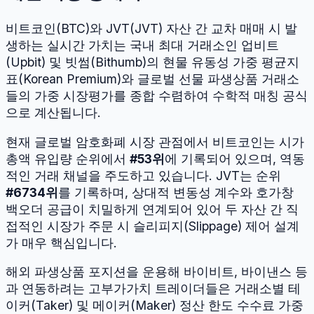
비트코인
(
BTC
)와
JVT
(
JVT
) 자산 간 교차 매매 시 발
생하는 실시간 가치는 국내 최대 거래소인 업비트
(Upbit) 및 빗썸(Bithumb)의 현물 유동성 가중 평균지
표(Korean Premium)와 글로벌 선물 파생상품 거래소
들의 가중 시장평가를 종합 수렴하여 수학적 매칭 공식
으로 계산됩니다.
현재 글로벌 암호화폐 시장 관점에서
비트코인
는 시가
총액 유입량 순위에서
#
53
위
에 기록되어 있으며, 역동
적인 거래 채널을 주도하고 있습니다.
JVT
는 순위
#
6734
위
를 기록하며, 상대적 변동성 계수와 호가창
백오더 공급이 치밀하게 연계되어 있어 두 자산 간 직
접적인 시장가 주문 시 슬리피지(Slippage) 제어 설계
가 매우 핵심입니다.
해외 파생상품 포지션을 운용해 바이비트, 바이낸스 등
과 연동하려는 고부가가치 트레이더들은 거래소별 테
이커(Taker) 및 메이커(Maker) 정산 한도 수수료 가중