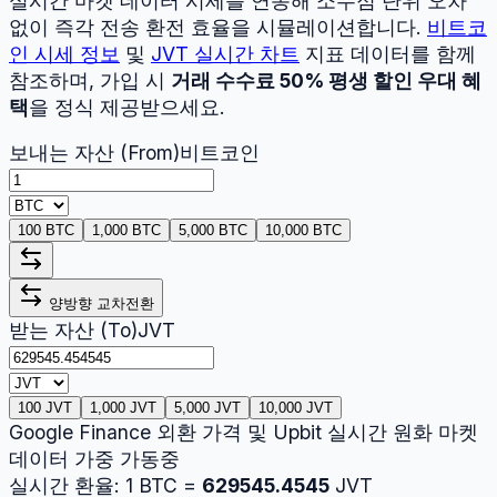
실시간 마켓 데이터 시세를 연동해 소수점 단위 오차
없이 즉각 전송 환전 효율을 시뮬레이션합니다.
비트코
인
시세 정보
및
JVT
실시간 차트
지표 데이터를 함께
참조하며, 가입 시
거래 수수료 50% 평생 할인 우대 혜
택
을 정식 제공받으세요.
보내는 자산 (From)
비트코인
100 BTC
1,000 BTC
5,000 BTC
10,000 BTC
양방향 교차전환
받는 자산 (To)
JVT
100 JVT
1,000 JVT
5,000 JVT
10,000 JVT
Google Finance 외환 가격 및 Upbit 실시간 원화 마켓
데이터 가중 가동중
실시간 환율:
1
BTC
=
629545.4545
JVT