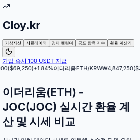
Cloy.kr
가상자산
시뮬레이터
경제 캘린더
공포 탐욕 지수
환율 계산기
가입 즉시 100 USDT 지급
69,250
)
+
1.84
%
이더리움
ETH
/KRW
₩
4,847,250
($
3,512
이더리움(ETH) -
JOC(JOC) 실시간 환율 계
산 및 시세 비교