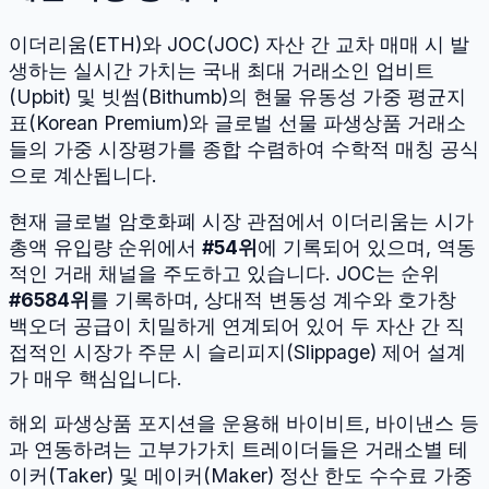
이더리움
(
ETH
)와
JOC
(
JOC
) 자산 간 교차 매매 시 발
생하는 실시간 가치는 국내 최대 거래소인 업비트
(Upbit) 및 빗썸(Bithumb)의 현물 유동성 가중 평균지
표(Korean Premium)와 글로벌 선물 파생상품 거래소
들의 가중 시장평가를 종합 수렴하여 수학적 매칭 공식
으로 계산됩니다.
현재 글로벌 암호화폐 시장 관점에서
이더리움
는 시가
총액 유입량 순위에서
#
54
위
에 기록되어 있으며, 역동
적인 거래 채널을 주도하고 있습니다.
JOC
는 순위
#
6584
위
를 기록하며, 상대적 변동성 계수와 호가창
백오더 공급이 치밀하게 연계되어 있어 두 자산 간 직
접적인 시장가 주문 시 슬리피지(Slippage) 제어 설계
가 매우 핵심입니다.
해외 파생상품 포지션을 운용해 바이비트, 바이낸스 등
과 연동하려는 고부가가치 트레이더들은 거래소별 테
이커(Taker) 및 메이커(Maker) 정산 한도 수수료 가중