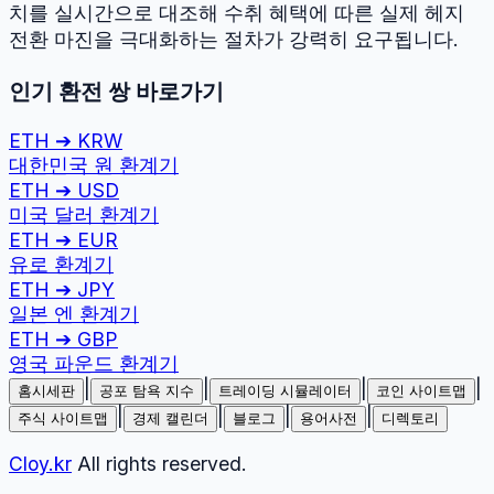
치를 실시간으로 대조해 수취 혜택에 따른 실제 헤지
전환 마진을 극대화하는 절차가 강력히 요구됩니다.
인기 환전 쌍 바로가기
ETH
➔
KRW
대한민국 원
환계기
ETH
➔
USD
미국 달러
환계기
ETH
➔
EUR
유로
환계기
ETH
➔
JPY
일본 엔
환계기
ETH
➔
GBP
영국 파운드
환계기
|
|
|
|
홈시세판
공포 탐욕 지수
트레이딩 시뮬레이터
코인 사이트맵
|
|
|
|
주식 사이트맵
경제 캘린더
블로그
용어사전
디렉토리
Cloy.kr
All rights reserved.