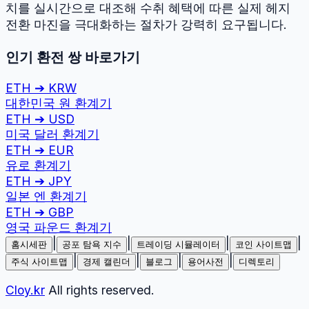
치를 실시간으로 대조해 수취 혜택에 따른 실제 헤지
전환 마진을 극대화하는 절차가 강력히 요구됩니다.
인기 환전 쌍 바로가기
ETH
➔
KRW
대한민국 원
환계기
ETH
➔
USD
미국 달러
환계기
ETH
➔
EUR
유로
환계기
ETH
➔
JPY
일본 엔
환계기
ETH
➔
GBP
영국 파운드
환계기
|
|
|
|
홈시세판
공포 탐욕 지수
트레이딩 시뮬레이터
코인 사이트맵
|
|
|
|
주식 사이트맵
경제 캘린더
블로그
용어사전
디렉토리
Cloy.kr
All rights reserved.