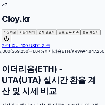
Cloy.kr
가상자산
시뮬레이터
경제 캘린더
공포 탐욕 지수
환율 계산기
가입 즉시 100 USDT 지급
($
69,250
)
+
1.84
%
이더리움
ETH
/KRW
₩
4,847,250
($
3,5
이더리움(ETH) -
UTA(UTA) 실시간 환율 계
산 및 시세 비교