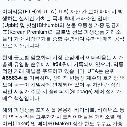
이더리움
(
ETH
)와
UTA
(
UTA
) 자산 간 교차 매매 시 발
생하는 실시간 가치는 국내 최대 거래소인 업비트
(Upbit) 및 빗썸(Bithumb)의 현물 유동성 가중 평균지
표(Korean Premium)와 글로벌 선물 파생상품 거래소
들의 가중 시장평가를 종합 수렴하여 수학적 매칭 공식
으로 계산됩니다.
현재 글로벌 암호화폐 시장 관점에서
이더리움
는 시가
총액 유입량 순위에서
#
54
위
에 기록되어 있으며, 역동
적인 거래 채널을 주도하고 있습니다.
UTA
는 순위
#
6583
위
를 기록하며, 상대적 변동성 계수와 호가창 백
오더 공급이 치밀하게 연계되어 있어 두 자산 간 직접
적인 시장가 주문 시 슬리피지(Slippage) 제어 설계가
매우 핵심입니다.
해외 파생상품 포지션을 운용해 바이비트, 바이낸스 등
과 연동하려는 고부가가치 트레이더들은 거래소별 테
이커(Taker) 및 메이커(Maker) 정산 한도 수수료 가중