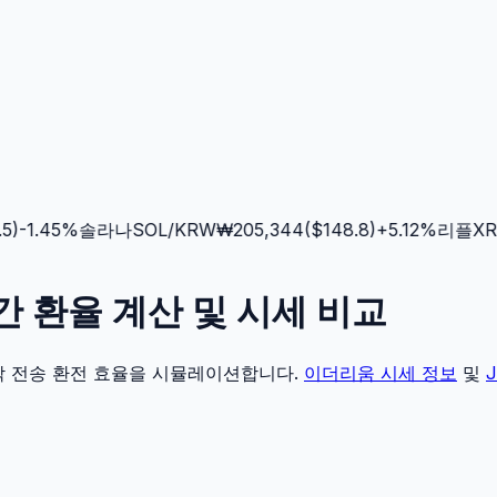
-1.45
%
솔라나
SOL
/KRW
₩
205,344
($
148.8
)
+
5.12
%
리플
XRP
시간 환율 계산 및 시세 비교
각 전송 환전 효율을 시뮬레이션합니다.
이더리움
시세 정보
및