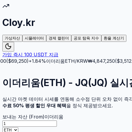
Cloy.kr
가상자산
시뮬레이터
경제 캘린더
공포 탐욕 지수
환율 계산기
가입 즉시 100 USDT 지급
0
($
69,250
)
+
1.84
%
이더리움
ETH
/KRW
₩
4,847,250
($
3,512.5
)
이더리움(ETH) - JQ(JQ) 실
실시간 마켓 데이터 시세를 연동해 소수점 단위 오차 없이 즉
수료 50% 평생 할인 우대 혜택
을 정식 제공받으세요.
보내는 자산 (From)
이더리움