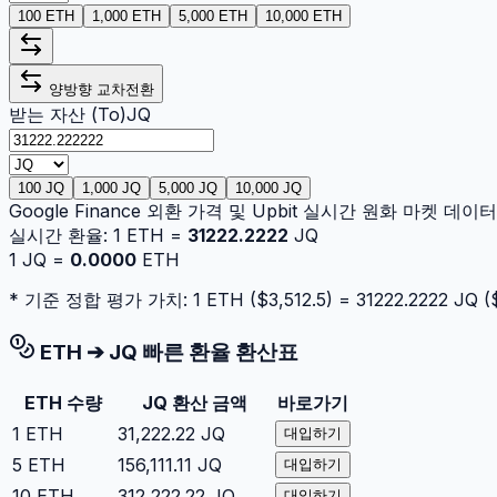
100 ETH
1,000 ETH
5,000 ETH
10,000 ETH
양방향 교차전환
받는 자산 (To)
JQ
100 JQ
1,000 JQ
5,000 JQ
10,000 JQ
Google Finance 외환 가격 및 Upbit 실시간 원화 마켓 데
실시간 환율:
1
ETH
=
31222.2222
JQ
1
JQ
=
0.0000
ETH
* 기준 정합 평가 가치: 1
ETH
($
3,512.5
) =
31222.2222
JQ
(
ETH
➔
JQ
빠른 환율 환산표
ETH
수량
JQ
환산 금액
바로가기
1
ETH
31,222.22
JQ
대입하기
5
ETH
156,111.11
JQ
대입하기
10
ETH
312,222.22
JQ
대입하기