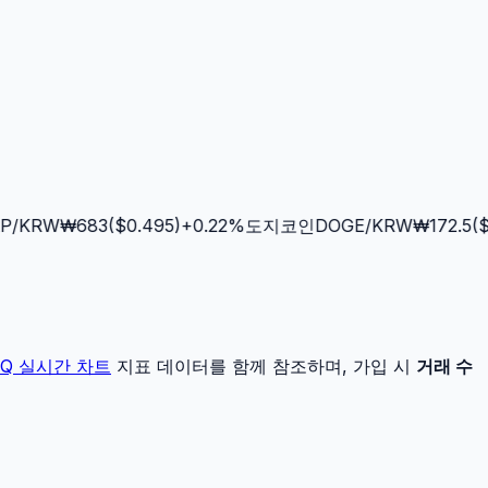
/KRW
₩
683
($
0.495
)
+
0.22
%
도지코인
DOGE
/KRW
₩
172.5
($
0.
JQ
실시간 차트
지표 데이터를 함께 참조하며, 가입 시
거래 수