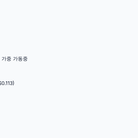
이터 가중 가동중
$
0.113
)