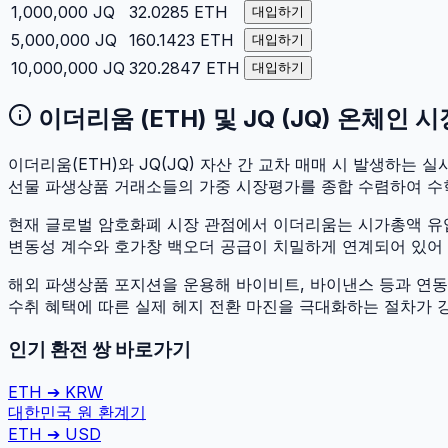
1,000,000
JQ
32.0285
ETH
대입하기
5,000,000
JQ
160.1423
ETH
대입하기
10,000,000
JQ
320.2847
ETH
대입하기
이더리움
(
ETH
) 및
JQ
(
JQ
) 온체인 
이더리움
(
ETH
)와
JQ
(
JQ
) 자산 간 교차 매매 시 발생하는 실시
선물 파생상품 거래소들의 가중 시장평가를 종합 수렴하여 수
현재 글로벌 암호화폐 시장 관점에서
이더리움
는 시가총액 
변동성 계수와 호가창 백오더 공급이 치밀하게 연계되어 있어 두 
해외 파생상품 포지션을 운용해 바이비트, 바이낸스 등과 연동하
수취 혜택에 따른 실제 헤지 전환 마진을 극대화하는 절차가 
인기 환전 쌍 바로가기
ETH
➔
KRW
대한민국 원
환계기
ETH
➔
USD