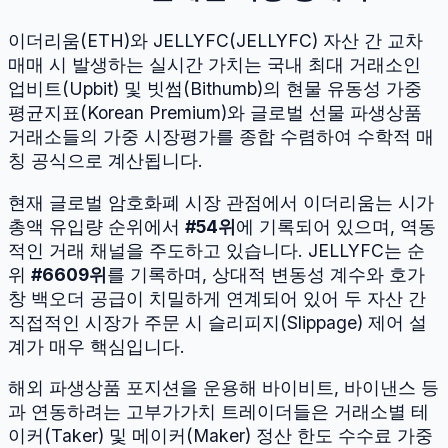
이더리움
(
ETH
)와
JELLYFC
(
JELLYFC
) 자산 간 교차
매매 시 발생하는 실시간 가치는 국내 최대 거래소인
업비트(Upbit) 및 빗썸(Bithumb)의 현물 유동성 가중
평균지표(Korean Premium)와 글로벌 선물 파생상품
거래소들의 가중 시장평가를 종합 수렴하여 수학적 매
칭 공식으로 계산됩니다.
현재 글로벌 암호화폐 시장 관점에서
이더리움
는 시가
총액 유입량 순위에서
#
54
위
에 기록되어 있으며, 역동
적인 거래 채널을 주도하고 있습니다.
JELLYFC
는 순
위
#
6609
위
를 기록하며, 상대적 변동성 계수와 호가
창 백오더 공급이 치밀하게 연계되어 있어 두 자산 간
직접적인 시장가 주문 시 슬리피지(Slippage) 제어 설
계가 매우 핵심입니다.
해외 파생상품 포지션을 운용해 바이비트, 바이낸스 등
과 연동하려는 고부가가치 트레이더들은 거래소별 테
이커(Taker) 및 메이커(Maker) 정산 한도 수수료 가중