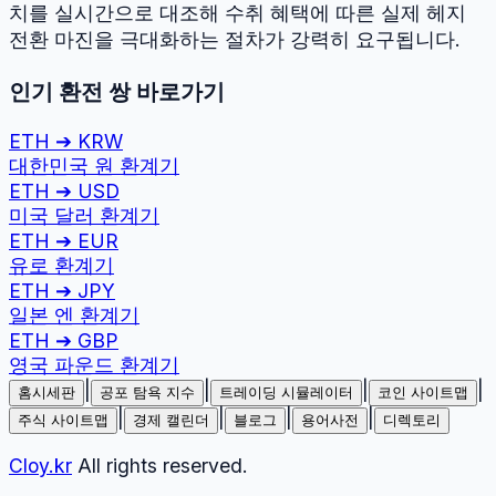
치를 실시간으로 대조해 수취 혜택에 따른 실제 헤지
전환 마진을 극대화하는 절차가 강력히 요구됩니다.
인기 환전 쌍 바로가기
ETH
➔
KRW
대한민국 원
환계기
ETH
➔
USD
미국 달러
환계기
ETH
➔
EUR
유로
환계기
ETH
➔
JPY
일본 엔
환계기
ETH
➔
GBP
영국 파운드
환계기
|
|
|
|
홈시세판
공포 탐욕 지수
트레이딩 시뮬레이터
코인 사이트맵
|
|
|
|
주식 사이트맵
경제 캘린더
블로그
용어사전
디렉토리
Cloy.kr
All rights reserved.