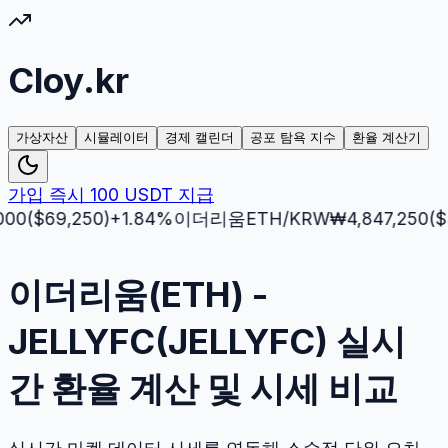
Cloy.kr
가상자산
시뮬레이터
경제 캘린더
공포 탐욕 지수
환율 계산기
가입 즉시 100 USDT 지급
69,250
)
+
1.84
%
이더리움
ETH
/KRW
₩
4,847,250
($
3,512
이더리움(ETH) -
JELLYFC(JELLYFC) 실시
간 환율 계산 및 시세 비교