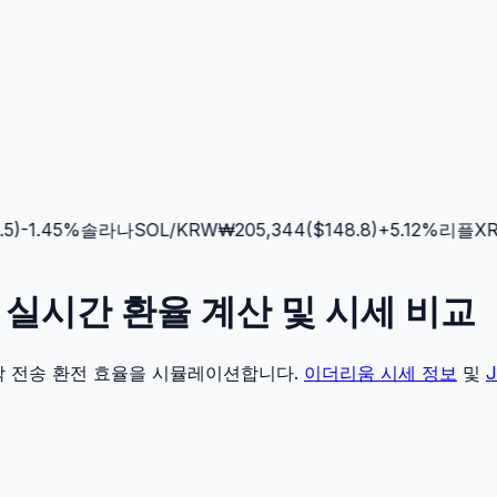
)
-1.45
%
솔라나
SOL
/KRW
₩
205,344
($
148.8
)
+
5.12
%
리플
XRP
LI) 실시간 환율 계산 및 시세 비교
각 전송 환전 효율을 시뮬레이션합니다.
이더리움
시세 정보
및
J