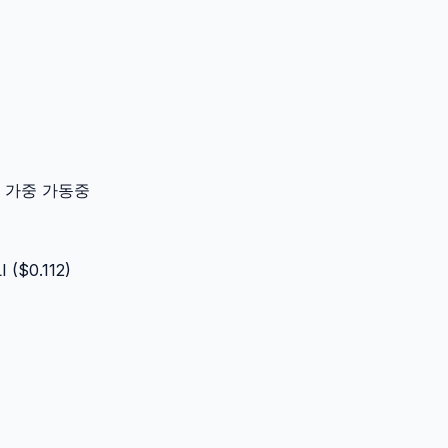
이터 가중 가동중
I
($
0.112
)