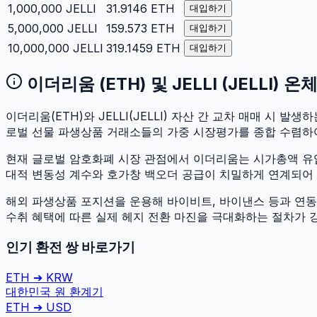
1,000,000
JELLI
31.9146
ETH
대입하기
5,000,000
JELLI
159.573
ETH
대입하기
10,000,000
JELLI
319.1459
ETH
대입하기
이더리움
(
ETH
) 및
JELLI
(
JELLI
) 온
이더리움
(
ETH
)와
JELLI
(
JELLI
) 자산 간 교차 매매 시 발생하는
로벌 선물 파생상품 거래소들의 가중 시장평가를 종합 수렴하
현재 글로벌 암호화폐 시장 관점에서
이더리움
는 시가총액 
대적 변동성 계수와 호가창 백오더 공급이 치밀하게 연계되어 있어
해외 파생상품 포지션을 운용해 바이비트, 바이낸스 등과 연동하
수취 혜택에 따른 실제 헤지 전환 마진을 극대화하는 절차가 
인기 환전 쌍 바로가기
ETH
➔
KRW
대한민국 원
환계기
ETH
➔
USD