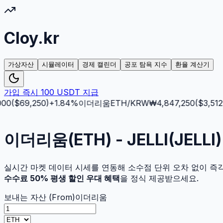
Cloy.kr
가상자산
시뮬레이터
경제 캘린더
공포 탐욕 지수
환율 계산기
가입 즉시 100 USDT 지급
0
($
69,250
)
+
1.84
%
이더리움
ETH
/KRW
₩
4,847,250
($
3,512.5
이더리움(ETH) - JELLI(JEL
실시간 마켓 데이터 시세를 연동해 소수점 단위 오차 없이 즉
수수료 50% 평생 할인 우대 혜택
을 정식 제공받으세요.
보내는 자산 (From)
이더리움