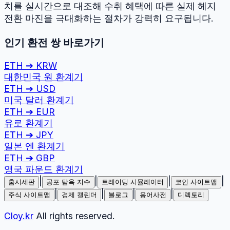
치를 실시간으로 대조해 수취 혜택에 따른 실제 헤지
전환 마진을 극대화하는 절차가 강력히 요구됩니다.
인기 환전 쌍 바로가기
ETH
➔
KRW
대한민국 원
환계기
ETH
➔
USD
미국 달러
환계기
ETH
➔
EUR
유로
환계기
ETH
➔
JPY
일본 엔
환계기
ETH
➔
GBP
영국 파운드
환계기
|
|
|
|
홈시세판
공포 탐욕 지수
트레이딩 시뮬레이터
코인 사이트맵
|
|
|
|
주식 사이트맵
경제 캘린더
블로그
용어사전
디렉토리
Cloy.kr
All rights reserved.