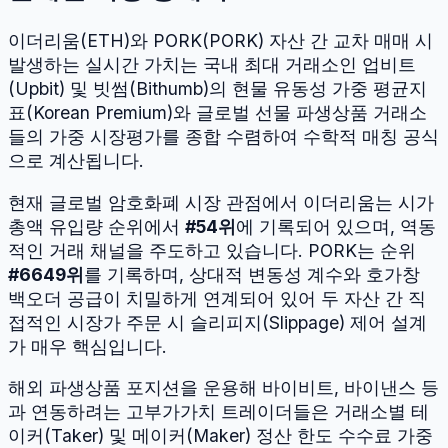
이더리움
(
ETH
)와
PORK
(
PORK
) 자산 간 교차 매매 시
발생하는 실시간 가치는 국내 최대 거래소인 업비트
(Upbit) 및 빗썸(Bithumb)의 현물 유동성 가중 평균지
표(Korean Premium)와 글로벌 선물 파생상품 거래소
들의 가중 시장평가를 종합 수렴하여 수학적 매칭 공식
으로 계산됩니다.
현재 글로벌 암호화폐 시장 관점에서
이더리움
는 시가
총액 유입량 순위에서
#
54
위
에 기록되어 있으며, 역동
적인 거래 채널을 주도하고 있습니다.
PORK
는 순위
#
6649
위
를 기록하며, 상대적 변동성 계수와 호가창
백오더 공급이 치밀하게 연계되어 있어 두 자산 간 직
접적인 시장가 주문 시 슬리피지(Slippage) 제어 설계
가 매우 핵심입니다.
해외 파생상품 포지션을 운용해 바이비트, 바이낸스 등
과 연동하려는 고부가가치 트레이더들은 거래소별 테
이커(Taker) 및 메이커(Maker) 정산 한도 수수료 가중