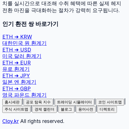
치를 실시간으로 대조해 수취 혜택에 따른 실제 헤지
전환 마진을 극대화하는 절차가 강력히 요구됩니다.
인기 환전 쌍 바로가기
ETH
➔
KRW
대한민국 원
환계기
ETH
➔
USD
미국 달러
환계기
ETH
➔
EUR
유로
환계기
ETH
➔
JPY
일본 엔
환계기
ETH
➔
GBP
영국 파운드
환계기
|
|
|
|
홈시세판
공포 탐욕 지수
트레이딩 시뮬레이터
코인 사이트맵
|
|
|
|
주식 사이트맵
경제 캘린더
블로그
용어사전
디렉토리
Cloy.kr
All rights reserved.