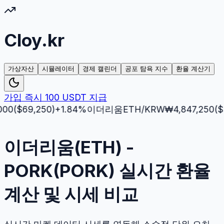
Cloy.kr
가상자산
시뮬레이터
경제 캘린더
공포 탐욕 지수
환율 계산기
가입 즉시 100 USDT 지급
69,250
)
+
1.84
%
이더리움
ETH
/KRW
₩
4,847,250
($
3,512
이더리움(ETH) -
PORK(PORK) 실시간 환율
계산 및 시세 비교