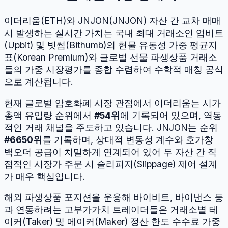
이더리움
(
ETH
)와
JNJON
(
JNJON
) 자산 간 교차 매매
시 발생하는 실시간 가치는 국내 최대 거래소인 업비트
(Upbit) 및 빗썸(Bithumb)의 현물 유동성 가중 평균지
표(Korean Premium)와 글로벌 선물 파생상품 거래소
들의 가중 시장평가를 종합 수렴하여 수학적 매칭 공식
으로 계산됩니다.
현재 글로벌 암호화폐 시장 관점에서
이더리움
는 시가
총액 유입량 순위에서
#
54
위
에 기록되어 있으며, 역동
적인 거래 채널을 주도하고 있습니다.
JNJON
는 순위
#
6650
위
를 기록하며, 상대적 변동성 계수와 호가창
백오더 공급이 치밀하게 연계되어 있어 두 자산 간 직
접적인 시장가 주문 시 슬리피지(Slippage) 제어 설계
가 매우 핵심입니다.
해외 파생상품 포지션을 운용해 바이비트, 바이낸스 등
과 연동하려는 고부가가치 트레이더들은 거래소별 테
이커(Taker) 및 메이커(Maker) 정산 한도 수수료 가중