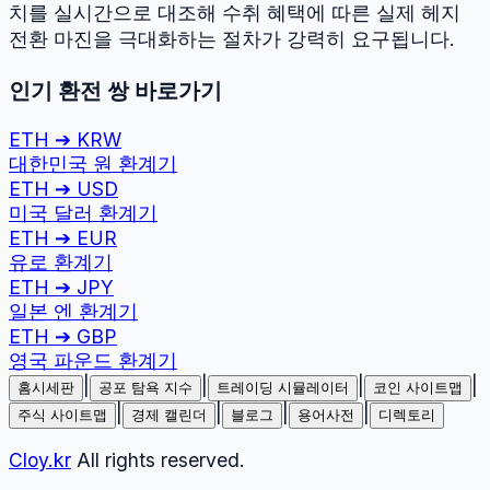
치를 실시간으로 대조해 수취 혜택에 따른 실제 헤지
전환 마진을 극대화하는 절차가 강력히 요구됩니다.
인기 환전 쌍 바로가기
ETH
➔
KRW
대한민국 원
환계기
ETH
➔
USD
미국 달러
환계기
ETH
➔
EUR
유로
환계기
ETH
➔
JPY
일본 엔
환계기
ETH
➔
GBP
영국 파운드
환계기
|
|
|
|
홈시세판
공포 탐욕 지수
트레이딩 시뮬레이터
코인 사이트맵
|
|
|
|
주식 사이트맵
경제 캘린더
블로그
용어사전
디렉토리
Cloy.kr
All rights reserved.