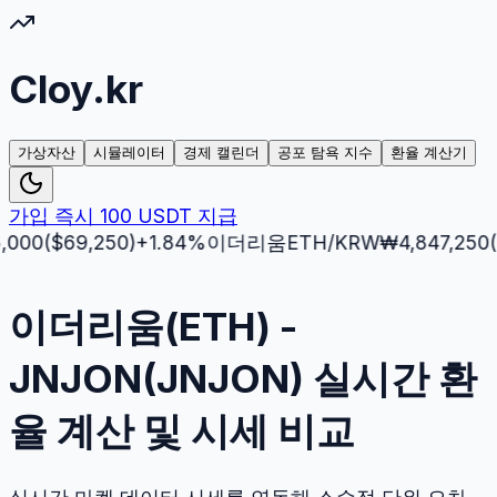
Cloy.kr
가상자산
시뮬레이터
경제 캘린더
공포 탐욕 지수
환율 계산기
가입 즉시 100 USDT 지급
($
69,250
)
+
1.84
%
이더리움
ETH
/KRW
₩
4,847,250
($
3,5
이더리움(ETH) -
JNJON(JNJON) 실시간 환
율 계산 및 시세 비교