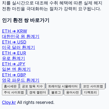
치를 실시간으로 대조해 수취 혜택에 따른 실제 헤지
전환 마진을 극대화하는 절차가 강력히 요구됩니다.
인기 환전 쌍 바로가기
ETH
➔
KRW
대한민국 원
환계기
ETH
➔
USD
미국 달러
환계기
ETH
➔
EUR
유로
환계기
ETH
➔
JPY
일본 엔
환계기
ETH
➔
GBP
영국 파운드
환계기
|
|
|
|
홈시세판
공포 탐욕 지수
트레이딩 시뮬레이터
코인 사이트맵
|
|
|
|
주식 사이트맵
경제 캘린더
블로그
용어사전
디렉토리
Cloy.kr
All rights reserved.