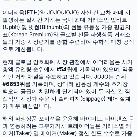
이더리움
(
ETH
)와
JOJO
(
JOJO
) 자산 간 교차 매매 시
발생하는 실시간 가치는 국내 최대 거래소인 업비트
(Upbit) 및 빗썸(Bithumb)의 현물 유동성 가중 평균지
표(Korean Premium)와 글로벌 선물 파생상품 거래소
들의 가중 시장평가를 종합 수렴하여 수학적 매칭 공식
으로 계산됩니다.
현재 글로벌 암호화폐 시장 관점에서
이더리움
는 시가
총액 유입량 순위에서
#
54
위
에 기록되어 있으며, 역동
적인 거래 채널을 주도하고 있습니다.
JOJO
는 순위
#
6653
위
를 기록하며, 상대적 변동성 계수와 호가창
백오더 공급이 치밀하게 연계되어 있어 두 자산 간 직
접적인 시장가 주문 시 슬리피지(Slippage) 제어 설계
가 매우 핵심입니다.
해외 파생상품 포지션을 운용해 바이비트, 바이낸스 등
과 연동하려는 고부가가치 트레이더들은 거래소별 테
이커(Taker) 및 메이커(Maker) 정산 한도 수수료 가중