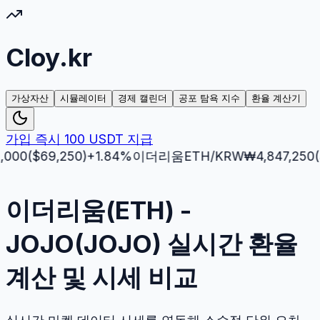
Cloy.kr
가상자산
시뮬레이터
경제 캘린더
공포 탐욕 지수
환율 계산기
가입 즉시 100 USDT 지급
($
69,250
)
+
1.84
%
이더리움
ETH
/KRW
₩
4,847,250
($
3,5
이더리움(ETH) -
JOJO(JOJO) 실시간 환율
계산 및 시세 비교