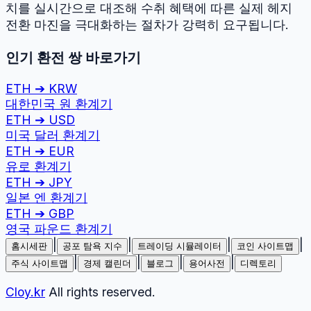
치를 실시간으로 대조해 수취 혜택에 따른 실제 헤지
전환 마진을 극대화하는 절차가 강력히 요구됩니다.
인기 환전 쌍 바로가기
ETH
➔
KRW
대한민국 원
환계기
ETH
➔
USD
미국 달러
환계기
ETH
➔
EUR
유로
환계기
ETH
➔
JPY
일본 엔
환계기
ETH
➔
GBP
영국 파운드
환계기
|
|
|
|
홈시세판
공포 탐욕 지수
트레이딩 시뮬레이터
코인 사이트맵
|
|
|
|
주식 사이트맵
경제 캘린더
블로그
용어사전
디렉토리
Cloy.kr
All rights reserved.