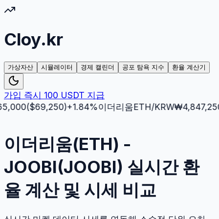
Cloy.kr
가상자산
시뮬레이터
경제 캘린더
공포 탐욕 지수
환율 계산기
가입 즉시 100 USDT 지급
0
($
69,250
)
+
1.84
%
이더리움
ETH
/KRW
₩
4,847,250
($
3,
이더리움(ETH) -
JOOBI(JOOBI) 실시간 환
율 계산 및 시세 비교