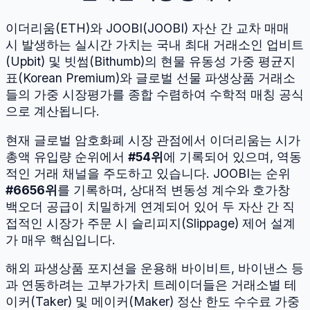
이더리움
(
ETH
)와
JOOBI
(
JOOBI
) 자산 간 교차 매매
시 발생하는 실시간 가치는 국내 최대 거래소인 업비트
(Upbit) 및 빗썸(Bithumb)의 현물 유동성 가중 평균지
표(Korean Premium)와 글로벌 선물 파생상품 거래소
들의 가중 시장평가를 종합 수렴하여 수학적 매칭 공식
으로 계산됩니다.
현재 글로벌 암호화폐 시장 관점에서
이더리움
는 시가
총액 유입량 순위에서
#
54
위
에 기록되어 있으며, 역동
적인 거래 채널을 주도하고 있습니다.
JOOBI
는 순위
#
6656
위
를 기록하며, 상대적 변동성 계수와 호가창
백오더 공급이 치밀하게 연계되어 있어 두 자산 간 직
접적인 시장가 주문 시 슬리피지(Slippage) 제어 설계
가 매우 핵심입니다.
해외 파생상품 포지션을 운용해 바이비트, 바이낸스 등
과 연동하려는 고부가가치 트레이더들은 거래소별 테
이커(Taker) 및 메이커(Maker) 정산 한도 수수료 가중