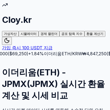
Cloy.kr
가상자산
시뮬레이터
경제 캘린더
공포 탐욕 지수
환율 계산기
가입 즉시 100 USDT 지급
$
69,250
)
+
1.84
%
이더리움
ETH
/KRW
₩
4,847,250
($
3,51
이더리움(ETH) -
JPMX(JPMX) 실시간 환율
계산 및 시세 비교