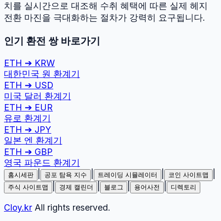
치를 실시간으로 대조해 수취 혜택에 따른 실제 헤지
전환 마진을 극대화하는 절차가 강력히 요구됩니다.
인기 환전 쌍 바로가기
ETH
➔
KRW
대한민국 원
환계기
ETH
➔
USD
미국 달러
환계기
ETH
➔
EUR
유로
환계기
ETH
➔
JPY
일본 엔
환계기
ETH
➔
GBP
영국 파운드
환계기
|
|
|
|
홈시세판
공포 탐욕 지수
트레이딩 시뮬레이터
코인 사이트맵
|
|
|
|
주식 사이트맵
경제 캘린더
블로그
용어사전
디렉토리
Cloy.kr
All rights reserved.