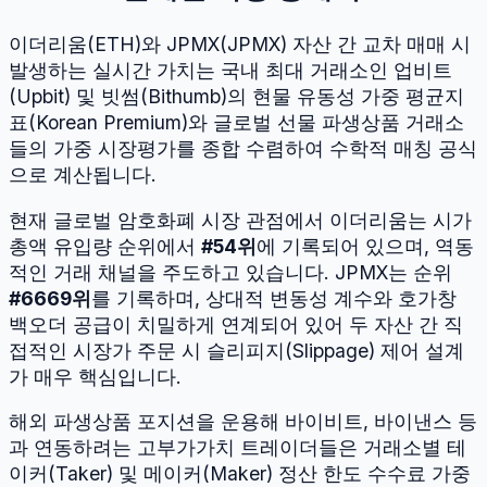
이더리움
(
ETH
)와
JPMX
(
JPMX
) 자산 간 교차 매매 시
발생하는 실시간 가치는 국내 최대 거래소인 업비트
(Upbit) 및 빗썸(Bithumb)의 현물 유동성 가중 평균지
표(Korean Premium)와 글로벌 선물 파생상품 거래소
들의 가중 시장평가를 종합 수렴하여 수학적 매칭 공식
으로 계산됩니다.
현재 글로벌 암호화폐 시장 관점에서
이더리움
는 시가
총액 유입량 순위에서
#
54
위
에 기록되어 있으며, 역동
적인 거래 채널을 주도하고 있습니다.
JPMX
는 순위
#
6669
위
를 기록하며, 상대적 변동성 계수와 호가창
백오더 공급이 치밀하게 연계되어 있어 두 자산 간 직
접적인 시장가 주문 시 슬리피지(Slippage) 제어 설계
가 매우 핵심입니다.
해외 파생상품 포지션을 운용해 바이비트, 바이낸스 등
과 연동하려는 고부가가치 트레이더들은 거래소별 테
이커(Taker) 및 메이커(Maker) 정산 한도 수수료 가중