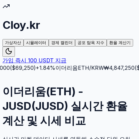
Cloy.kr
가상자산
시뮬레이터
경제 캘린더
공포 탐욕 지수
환율 계산기
가입 즉시 100 USDT 지급
($
69,250
)
+
1.84
%
이더리움
ETH
/KRW
₩
4,847,250
($
3,5
이더리움(ETH) -
JUSD(JUSD) 실시간 환율
계산 및 시세 비교