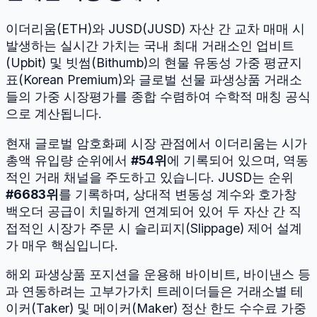
이더리움
(
ETH
)와
JUSD
(
JUSD
) 자산 간 교차 매매 시
발생하는 실시간 가치는 국내 최대 거래소인 업비트
(Upbit) 및 빗썸(Bithumb)의 현물 유동성 가중 평균지
표(Korean Premium)와 글로벌 선물 파생상품 거래소
들의 가중 시장평가를 종합 수렴하여 수학적 매칭 공식
으로 계산됩니다.
현재 글로벌 암호화폐 시장 관점에서
이더리움
는 시가
총액 유입량 순위에서
#
54
위
에 기록되어 있으며, 역동
적인 거래 채널을 주도하고 있습니다.
JUSD
는 순위
#
6683
위
를 기록하며, 상대적 변동성 계수와 호가창
백오더 공급이 치밀하게 연계되어 있어 두 자산 간 직
접적인 시장가 주문 시 슬리피지(Slippage) 제어 설계
가 매우 핵심입니다.
해외 파생상품 포지션을 운용해 바이비트, 바이낸스 등
과 연동하려는 고부가가치 트레이더들은 거래소별 테
이커(Taker) 및 메이커(Maker) 정산 한도 수수료 가중