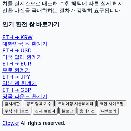
치를 실시간으로 대조해 수취 혜택에 따른 실제 헤지
전환 마진을 극대화하는 절차가 강력히 요구됩니다.
인기 환전 쌍 바로가기
ETH
➔
KRW
대한민국 원
환계기
ETH
➔
USD
미국 달러
환계기
ETH
➔
EUR
유로
환계기
ETH
➔
JPY
일본 엔
환계기
ETH
➔
GBP
영국 파운드
환계기
|
|
|
|
홈시세판
공포 탐욕 지수
트레이딩 시뮬레이터
코인 사이트맵
|
|
|
|
주식 사이트맵
경제 캘린더
블로그
용어사전
디렉토리
Cloy.kr
All rights reserved.