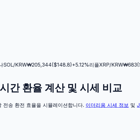
SOL
/KRW
₩
205,344
($
148.8
)
+
5.12
%
리플
XRP
/KRW
₩
683
($
0
 실시간 환율 계산 및 시세 비교
각 전송 환전 효율을 시뮬레이션합니다.
이더리움
시세 정보
및