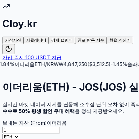
Cloy.kr
가상자산
시뮬레이터
경제 캘린더
공포 탐욕 지수
환율 계산기
가입 즉시 100 USDT 지급
84
%
이더리움
ETH
/KRW
₩
4,847,250
($
3,512.5
)
-1.45
%
솔라나
이더리움(ETH) - JOS(JOS)
실시간 마켓 데이터 시세를 연동해 소수점 단위 오차 없이 즉
수수료 50% 평생 할인 우대 혜택
을 정식 제공받으세요.
보내는 자산 (From)
이더리움