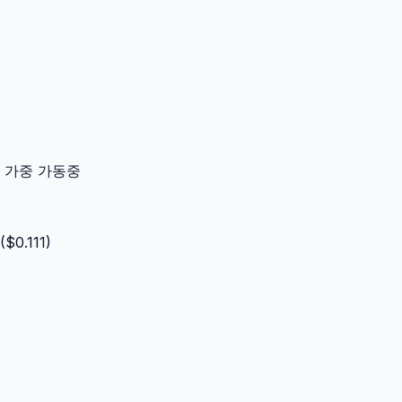
이터 가중 가동중
($
0.111
)