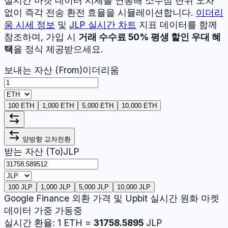
실시간 마켓 데이터 시세를 연동해 소수점 단위 오차
없이 즉각 전송 환전 효율을 시뮬레이션합니다.
이더리
움
시세 정보
및
JLP
실시간 차트
지표 데이터를 함께
참조하며, 가입 시
거래 수수료 50% 평생 할인 우대 혜
택
을 정식 제공받으세요.
보내는 자산 (From)
이더리움
100 ETH
1,000 ETH
5,000 ETH
10,000 ETH
양방향 교차전환
받는 자산 (To)
JLP
100 JLP
1,000 JLP
5,000 JLP
10,000 JLP
Google Finance 외환 가격 및 Upbit 실시간 원화 마켓
데이터 가중 가동중
실시간 환율:
1
ETH
=
31758.5895
JLP