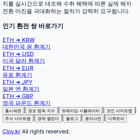
치를 실시간으로 대조해 수취 혜택에 따른 실제 헤지
전환 마진을 극대화하는 절차가 강력히 요구됩니다.
인기 환전 쌍 바로가기
ETH
➔
KRW
대한민국 원
환계기
ETH
➔
USD
미국 달러
환계기
ETH
➔
EUR
유로
환계기
ETH
➔
JPY
일본 엔
환계기
ETH
➔
GBP
영국 파운드
환계기
|
|
|
|
홈시세판
공포 탐욕 지수
트레이딩 시뮬레이터
코인 사이트맵
|
|
|
|
주식 사이트맵
경제 캘린더
블로그
용어사전
디렉토리
Cloy.kr
All rights reserved.