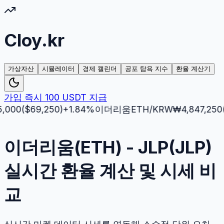
Cloy.kr
가상자산
시뮬레이터
경제 캘린더
공포 탐욕 지수
환율 계산기
가입 즉시 100 USDT 지급
($
69,250
)
+
1.84
%
이더리움
ETH
/KRW
₩
4,847,250
($
3,5
이더리움(ETH) - JLP(JLP)
실시간 환율 계산 및 시세 비
교