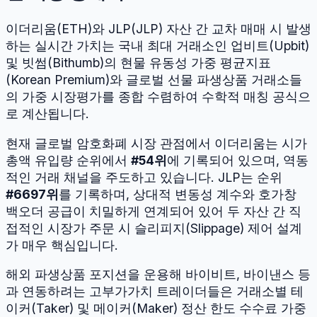
이더리움
(
ETH
)와
JLP
(
JLP
) 자산 간 교차 매매 시 발생
하는 실시간 가치는 국내 최대 거래소인 업비트(Upbit)
및 빗썸(Bithumb)의 현물 유동성 가중 평균지표
(Korean Premium)와 글로벌 선물 파생상품 거래소들
의 가중 시장평가를 종합 수렴하여 수학적 매칭 공식으
로 계산됩니다.
현재 글로벌 암호화폐 시장 관점에서
이더리움
는 시가
총액 유입량 순위에서
#
54
위
에 기록되어 있으며, 역동
적인 거래 채널을 주도하고 있습니다.
JLP
는 순위
#
6697
위
를 기록하며, 상대적 변동성 계수와 호가창
백오더 공급이 치밀하게 연계되어 있어 두 자산 간 직
접적인 시장가 주문 시 슬리피지(Slippage) 제어 설계
가 매우 핵심입니다.
해외 파생상품 포지션을 운용해 바이비트, 바이낸스 등
과 연동하려는 고부가가치 트레이더들은 거래소별 테
이커(Taker) 및 메이커(Maker) 정산 한도 수수료 가중