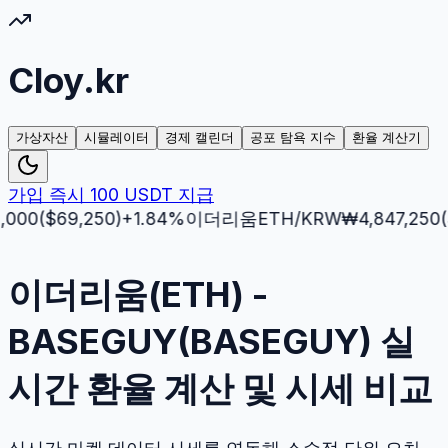
Cloy.kr
가상자산
시뮬레이터
경제 캘린더
공포 탐욕 지수
환율 계산기
가입 즉시 100 USDT 지급
($
69,250
)
+
1.84
%
이더리움
ETH
/KRW
₩
4,847,250
($
3,51
이더리움(ETH) -
BASEGUY(BASEGUY) 실
시간 환율 계산 및 시세 비교