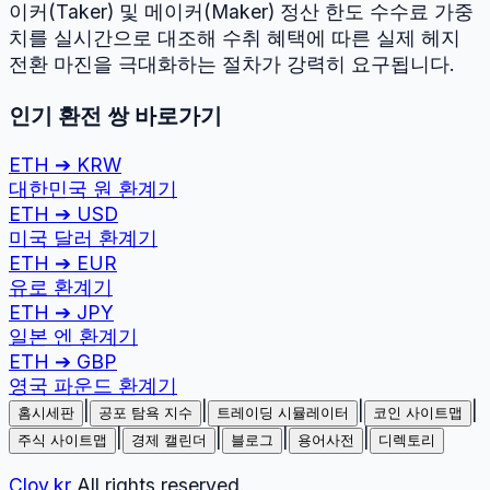
이커(Taker) 및 메이커(Maker) 정산 한도 수수료 가중
치를 실시간으로 대조해 수취 혜택에 따른 실제 헤지
전환 마진을 극대화하는 절차가 강력히 요구됩니다.
인기 환전 쌍 바로가기
ETH
➔
KRW
대한민국 원
환계기
ETH
➔
USD
미국 달러
환계기
ETH
➔
EUR
유로
환계기
ETH
➔
JPY
일본 엔
환계기
ETH
➔
GBP
영국 파운드
환계기
|
|
|
|
홈시세판
공포 탐욕 지수
트레이딩 시뮬레이터
코인 사이트맵
|
|
|
|
주식 사이트맵
경제 캘린더
블로그
용어사전
디렉토리
Cloy.kr
All rights reserved.