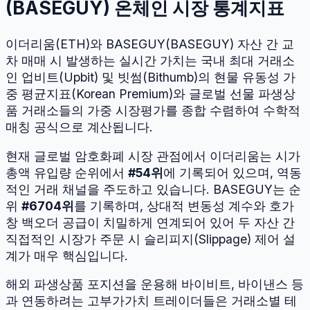
(
BASEGUY
) 온체인 시장 통계지표
이더리움
(
ETH
)와
BASEGUY
(
BASEGUY
) 자산 간 교
차 매매 시 발생하는 실시간 가치는 국내 최대 거래소
인 업비트(Upbit) 및 빗썸(Bithumb)의 현물 유동성 가
중 평균지표(Korean Premium)와 글로벌 선물 파생상
품 거래소들의 가중 시장평가를 종합 수렴하여 수학적
매칭 공식으로 계산됩니다.
현재 글로벌 암호화폐 시장 관점에서
이더리움
는 시가
총액 유입량 순위에서
#
54
위
에 기록되어 있으며, 역동
적인 거래 채널을 주도하고 있습니다.
BASEGUY
는 순
위
#
6704
위
를 기록하며, 상대적 변동성 계수와 호가
창 백오더 공급이 치밀하게 연계되어 있어 두 자산 간
직접적인 시장가 주문 시 슬리피지(Slippage) 제어 설
계가 매우 핵심입니다.
해외 파생상품 포지션을 운용해 바이비트, 바이낸스 등
과 연동하려는 고부가가치 트레이더들은 거래소별 테