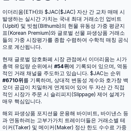
이더리움
(
ETH
)와
$JAC
(
$JAC
) 자산 간 교차 매매 시
발생하는 실시간 가치는 국내 최대 거래소인 업비트
(Upbit) 및 빗썸(Bithumb)의 현물 유동성 가중 평균지
표(Korean Premium)와 글로벌 선물 파생상품 거래소
들의 가중 시장평가를 종합 수렴하여 수학적 매칭 공식
으로 계산됩니다.
현재 글로벌 암호화폐 시장 관점에서
이더리움
는 시가
총액 유입량 순위에서
#
54
위
에 기록되어 있으며, 역동
적인 거래 채널을 주도하고 있습니다.
$JAC
는 순위
#
6710
위
를 기록하며, 상대적 변동성 계수와 호가창 백
오더 공급이 치밀하게 연계되어 있어 두 자산 간 직접
적인 시장가 주문 시 슬리피지(Slippage) 제어 설계가
매우 핵심입니다.
해외 파생상품 포지션을 운용해 바이비트, 바이낸스 등
과 연동하려는 고부가가치 트레이더들은 거래소별 테
이커(Taker) 및 메이커(Maker) 정산 한도 수수료 가중