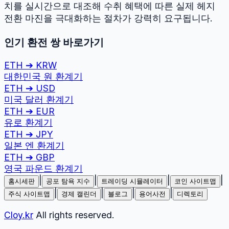
치를 실시간으로 대조해 수취 혜택에 따른 실제 헤지
전환 마진을 극대화하는 절차가 강력히 요구됩니다.
인기 환전 쌍 바로가기
ETH
➔
KRW
대한민국 원
환계기
ETH
➔
USD
미국 달러
환계기
ETH
➔
EUR
유로
환계기
ETH
➔
JPY
일본 엔
환계기
ETH
➔
GBP
영국 파운드
환계기
|
|
|
|
홈시세판
공포 탐욕 지수
트레이딩 시뮬레이터
코인 사이트맵
|
|
|
|
주식 사이트맵
경제 캘린더
블로그
용어사전
디렉토리
Cloy.kr
All rights reserved.