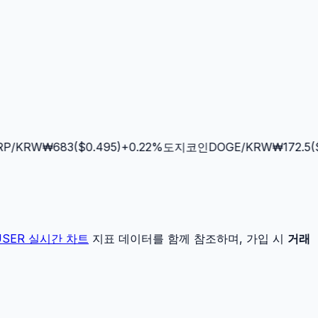
/KRW
₩
683
($
0.495
)
+
0.22
%
도지코인
DOGE
/KRW
₩
172.5
($
0
USER
실시간 차트
지표 데이터를 함께 참조하며, 가입 시
거래