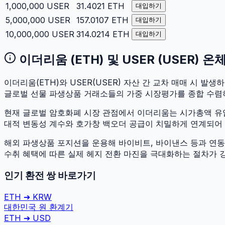
1,000,000
USER
31.4021
ETH
대입하기
5,000,000
USER
157.0107
ETH
대입하기
10,000,000
USER
314.0214
ETH
대입하기
이더리움
(
ETH
) 및
USER
(
USER
) 온
이더리움
(
ETH
)와
USER
(
USER
) 자산 간 교차 매매 시 발생하
글로벌 선물 파생상품 거래소들의 가중 시장평가를 종합 수렴
현재 글로벌 암호화폐 시장 관점에서
이더리움
는 시가총액 
대적 변동성 계수와 호가창 백오더 공급이 치밀하게 연계되어 있어
해외 파생상품 포지션을 운용해 바이비트, 바이낸스 등과 연동하
수취 혜택에 따른 실제 헤지 전환 마진을 극대화하는 절차가 
인기 환전 쌍 바로가기
ETH
➔
KRW
대한민국 원
환계기
ETH
➔
USD