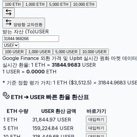
100 ETH
1,000 ETH
5,000 ETH
10,000 ETH
양방향 교차전환
받는 자산 (To)
USER
100 USER
1,000 USER
5,000 USER
10,000 USER
Google Finance 외환 가격 및 Upbit 실시간 원화 마켓 데
실시간 환율:
1
ETH
=
31844.9683
USER
1
USER
=
0.0000
ETH
* 기준 정합 평가 가치: 1
ETH
($
3,512.5
) =
31844.9683
US
ETH
➔
USER
빠른 환율 환산표
ETH
수량
USER
환산 금액
바로가기
1
ETH
31,844.97
USER
대입하기
5
ETH
159,224.84
USER
대입하기
10
ETH
318,449.68
USER
대입하기