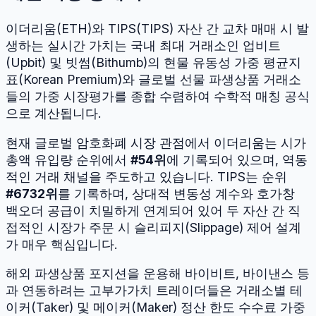
이더리움
(
ETH
)와
TIPS
(
TIPS
) 자산 간 교차 매매 시 발
생하는 실시간 가치는 국내 최대 거래소인 업비트
(Upbit) 및 빗썸(Bithumb)의 현물 유동성 가중 평균지
표(Korean Premium)와 글로벌 선물 파생상품 거래소
들의 가중 시장평가를 종합 수렴하여 수학적 매칭 공식
으로 계산됩니다.
현재 글로벌 암호화폐 시장 관점에서
이더리움
는 시가
총액 유입량 순위에서
#
54
위
에 기록되어 있으며, 역동
적인 거래 채널을 주도하고 있습니다.
TIPS
는 순위
#
6732
위
를 기록하며, 상대적 변동성 계수와 호가창
백오더 공급이 치밀하게 연계되어 있어 두 자산 간 직
접적인 시장가 주문 시 슬리피지(Slippage) 제어 설계
가 매우 핵심입니다.
해외 파생상품 포지션을 운용해 바이비트, 바이낸스 등
과 연동하려는 고부가가치 트레이더들은 거래소별 테
이커(Taker) 및 메이커(Maker) 정산 한도 수수료 가중