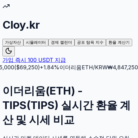
Cloy.kr
가상자산
시뮬레이터
경제 캘린더
공포 탐욕 지수
환율 계산기
가입 즉시 100 USDT 지급
0
($
69,250
)
+
1.84
%
이더리움
ETH
/KRW
₩
4,847,250
($
3,5
이더리움(ETH) -
TIPS(TIPS) 실시간 환율 계
산 및 시세 비교