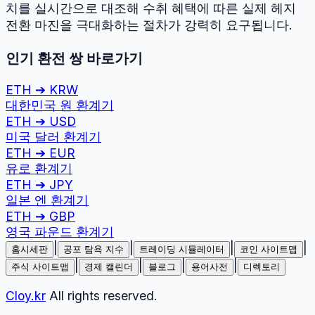
치를 실시간으로 대조해 수취 혜택에 따른 실제 헤지
전환 마진을 극대화하는 절차가 강력히 요구됩니다.
인기 환전 쌍 바로가기
ETH
➔
KRW
대한민국 원
환계기
ETH
➔
USD
미국 달러
환계기
ETH
➔
EUR
유로
환계기
ETH
➔
JPY
일본 엔
환계기
ETH
➔
GBP
영국 파운드
환계기
|
|
|
|
홈시세판
공포 탐욕 지수
트레이딩 시뮬레이터
코인 사이트맵
|
|
|
|
주식 사이트맵
경제 캘린더
블로그
용어사전
디렉토리
Cloy.kr
All rights reserved.