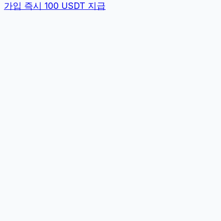
가입 즉시 100 USDT 지급