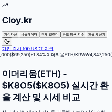
Cloy.kr
가상자산
시뮬레이터
경제 캘린더
공포 탐욕 지수
환율 계산기
가입 즉시 100 USDT 지급
($
69,250
)
+
1.84
%
이더리움
ETH
/KRW
₩
4,847,250
($
3,51
이더리움(ETH) -
$K8O5($K8O5) 실시간 환
율 계산 및 시세 비교