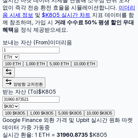
실시간 마켓 데이터 시세를 연동해 소수점 단위 오차
없이 즉각 전송 환전 효율을 시뮬레이션합니다.
이더리
움
시세 정보
및
$K8O5
실시간 차트
지표 데이터를 함
께 참조하며, 가입 시
거래 수수료 50% 평생 할인 우대
혜택
을 정식 제공받으세요.
보내는 자산 (From)
이더리움
100 ETH
1,000 ETH
5,000 ETH
10,000 ETH
양방향 교차전환
받는 자산 (To)
$K8O5
100 $K8O5
1,000 $K8O5
5,000 $K8O5
10,000 $K8O5
Google Finance 외환 가격 및 Upbit 실시간 원화 마켓
데이터 가중 가동중
실시간 환율:
1
ETH
=
31960.8735
$K8O5