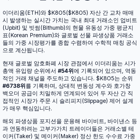
이더리움
(
ETH
)와
$K8O5
(
$K8O5
) 자산 간 교차 매매
시 발생하는 실시간 가치는 국내 최대 거래소인 업비트
(Upbit) 및 빗썸(Bithumb)의 현물 유동성 가중 평균지
표(Korean Premium)와 글로벌 선물 파생상품 거래소
들의 가중 시장평가를 종합 수렴하여 수학적 매칭 공식
으로 계산됩니다.
현재 글로벌 암호화폐 시장 관점에서
이더리움
는 시가
총액 유입량 순위에서
#
54
위
에 기록되어 있으며, 역동
적인 거래 채널을 주도하고 있습니다.
$K8O5
는 순위
#
6738
위
를 기록하며, 상대적 변동성 계수와 호가창
백오더 공급이 치밀하게 연계되어 있어 두 자산 간 직
접적인 시장가 주문 시 슬리피지(Slippage) 제어 설계
가 매우 핵심입니다.
해외 파생상품 포지션을 운용해 바이비트, 바이낸스 등
과 연동하려는 고부가가치 트레이더들은 거래소별 테
이커(Taker) 및 메이커(Maker) 정산 한도 수수료 가중