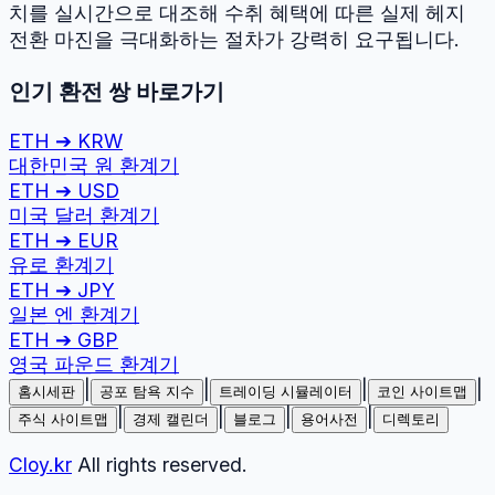
치를 실시간으로 대조해 수취 혜택에 따른 실제 헤지
전환 마진을 극대화하는 절차가 강력히 요구됩니다.
인기 환전 쌍 바로가기
ETH
➔
KRW
대한민국 원
환계기
ETH
➔
USD
미국 달러
환계기
ETH
➔
EUR
유로
환계기
ETH
➔
JPY
일본 엔
환계기
ETH
➔
GBP
영국 파운드
환계기
|
|
|
|
홈시세판
공포 탐욕 지수
트레이딩 시뮬레이터
코인 사이트맵
|
|
|
|
주식 사이트맵
경제 캘린더
블로그
용어사전
디렉토리
Cloy.kr
All rights reserved.