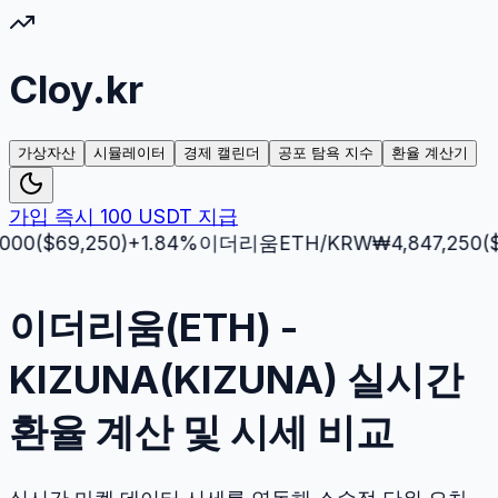
Cloy.kr
가상자산
시뮬레이터
경제 캘린더
공포 탐욕 지수
환율 계산기
가입 즉시 100 USDT 지급
$
69,250
)
+
1.84
%
이더리움
ETH
/KRW
₩
4,847,250
($
3,51
이더리움(ETH) -
KIZUNA(KIZUNA) 실시간
환율 계산 및 시세 비교