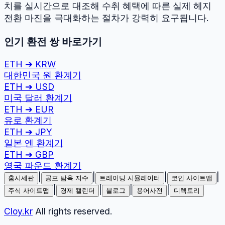
치를 실시간으로 대조해 수취 혜택에 따른 실제 헤지
전환 마진을 극대화하는 절차가 강력히 요구됩니다.
인기 환전 쌍 바로가기
ETH
➔
KRW
대한민국 원
환계기
ETH
➔
USD
미국 달러
환계기
ETH
➔
EUR
유로
환계기
ETH
➔
JPY
일본 엔
환계기
ETH
➔
GBP
영국 파운드
환계기
|
|
|
|
홈시세판
공포 탐욕 지수
트레이딩 시뮬레이터
코인 사이트맵
|
|
|
|
주식 사이트맵
경제 캘린더
블로그
용어사전
디렉토리
Cloy.kr
All rights reserved.