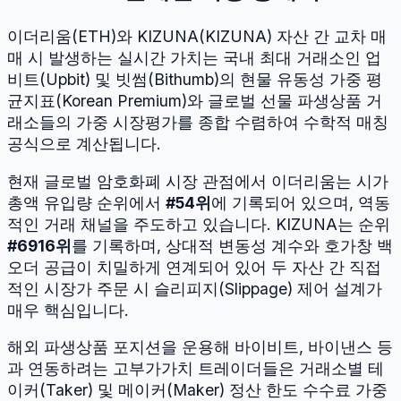
이더리움
(
ETH
)와
KIZUNA
(
KIZUNA
) 자산 간 교차 매
매 시 발생하는 실시간 가치는 국내 최대 거래소인 업
비트(Upbit) 및 빗썸(Bithumb)의 현물 유동성 가중 평
균지표(Korean Premium)와 글로벌 선물 파생상품 거
래소들의 가중 시장평가를 종합 수렴하여 수학적 매칭
공식으로 계산됩니다.
현재 글로벌 암호화폐 시장 관점에서
이더리움
는 시가
총액 유입량 순위에서
#
54
위
에 기록되어 있으며, 역동
적인 거래 채널을 주도하고 있습니다.
KIZUNA
는 순위
#
6916
위
를 기록하며, 상대적 변동성 계수와 호가창 백
오더 공급이 치밀하게 연계되어 있어 두 자산 간 직접
적인 시장가 주문 시 슬리피지(Slippage) 제어 설계가
매우 핵심입니다.
해외 파생상품 포지션을 운용해 바이비트, 바이낸스 등
과 연동하려는 고부가가치 트레이더들은 거래소별 테
이커(Taker) 및 메이커(Maker) 정산 한도 수수료 가중