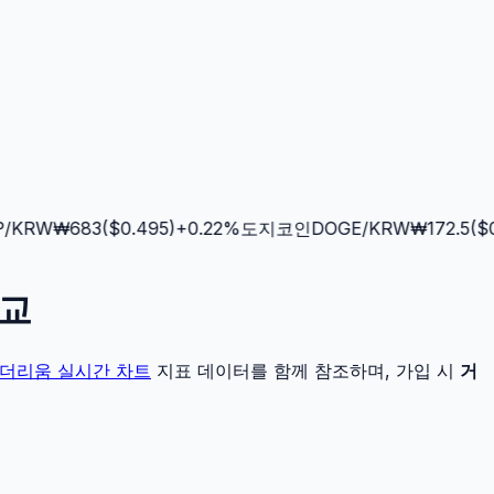
KRW
₩
683
($
0.495
)
+
0.22
%
도지코인
DOGE
/KRW
₩
172.5
($
0.1
비교
더리움
실시간 차트
지표 데이터를 함께 참조하며, 가입 시
거