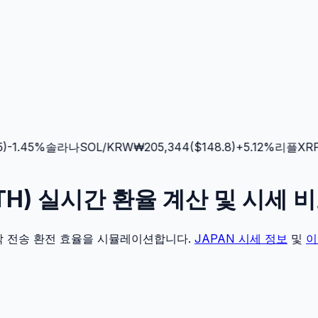
1.45
%
솔라나
SOL
/KRW
₩
205,344
($
148.8
)
+
5.12
%
리플
XRP
/
ETH) 실시간 환율 계산 및 시세 
각 전송 환전 효율을 시뮬레이션합니다.
JAPAN
시세 정보
및
이