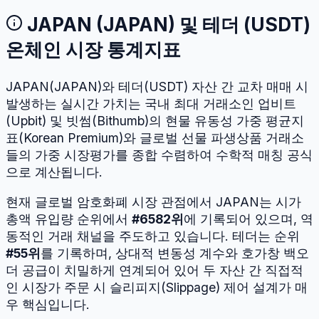
JAPAN
(
JAPAN
) 및
테더
(
USDT
)
온체인 시장 통계지표
JAPAN
(
JAPAN
)와
테더
(
USDT
) 자산 간 교차 매매 시
발생하는 실시간 가치는 국내 최대 거래소인 업비트
(Upbit) 및 빗썸(Bithumb)의 현물 유동성 가중 평균지
표(Korean Premium)와 글로벌 선물 파생상품 거래소
들의 가중 시장평가를 종합 수렴하여 수학적 매칭 공식
으로 계산됩니다.
현재 글로벌 암호화폐 시장 관점에서
JAPAN
는 시가
총액 유입량 순위에서
#
6582
위
에 기록되어 있으며, 역
동적인 거래 채널을 주도하고 있습니다.
테더
는 순위
#
55
위
를 기록하며, 상대적 변동성 계수와 호가창 백오
더 공급이 치밀하게 연계되어 있어 두 자산 간 직접적
인 시장가 주문 시 슬리피지(Slippage) 제어 설계가 매
우 핵심입니다.