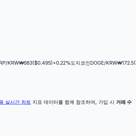
P
/KRW
₩
683
($
0.495
)
+
0.22
%
도지코인
DOGE
/KRW
₩
172.5
($
0
움
실시간 차트
지표 데이터를 함께 참조하며, 가입 시
거래 수