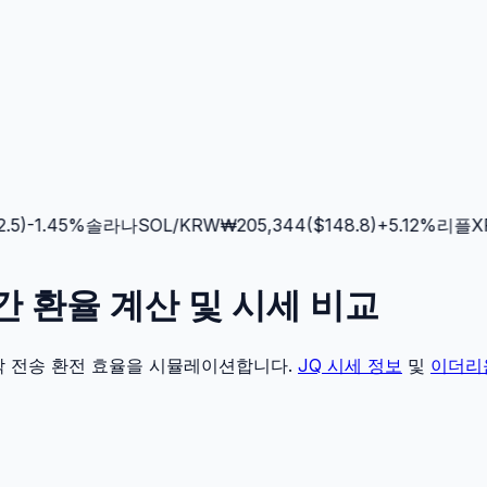
5
)
-1.45
%
솔라나
SOL
/KRW
₩
205,344
($
148.8
)
+
5.12
%
리플
XR
시간 환율 계산 및 시세 비교
각 전송 환전 효율을 시뮬레이션합니다.
JQ
시세 정보
및
이더리