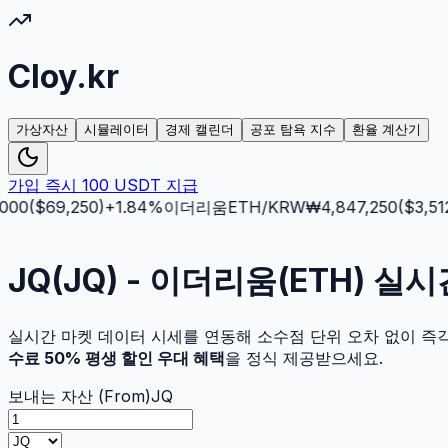
Cloy.kr
가상자산
시뮬레이터
경제 캘린더
공포 탐욕 지수
환율 계산기
가입 즉시 100 USDT 지급
00
($
69,250
)
+
1.84
%
이더리움
ETH
/KRW
₩
4,847,250
($
3,512.
JQ(JQ) - 이더리움(ETH) 실
실시간 마켓 데이터 시세를 연동해 소수점 단위 오차 없이 즉
수료 50% 평생 할인 우대 혜택
을 정식 제공받으세요.
보내는 자산 (From)
JQ