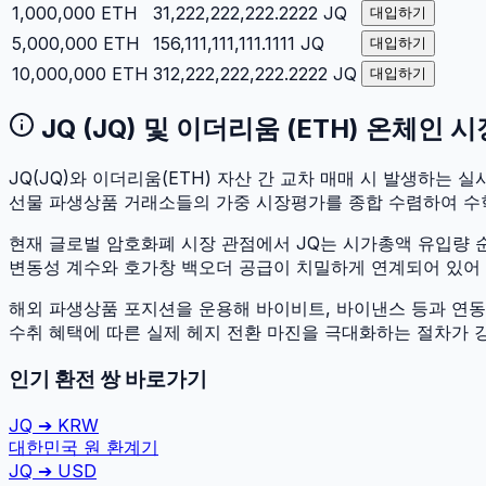
1,000,000
ETH
31,222,222,222.2222
JQ
대입하기
5,000,000
ETH
156,111,111,111.1111
JQ
대입하기
10,000,000
ETH
312,222,222,222.2222
JQ
대입하기
JQ
(
JQ
) 및
이더리움
(
ETH
) 온체인 
JQ
(
JQ
)와
이더리움
(
ETH
) 자산 간 교차 매매 시 발생하는 실시
선물 파생상품 거래소들의 가중 시장평가를 종합 수렴하여 수
현재 글로벌 암호화폐 시장 관점에서
JQ
는 시가총액 유입량
변동성 계수와 호가창 백오더 공급이 치밀하게 연계되어 있어 두 
해외 파생상품 포지션을 운용해 바이비트, 바이낸스 등과 연동하
수취 혜택에 따른 실제 헤지 전환 마진을 극대화하는 절차가 
인기 환전 쌍 바로가기
JQ
➔
KRW
대한민국 원
환계기
JQ
➔
USD