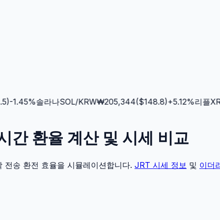
)
-1.45
%
솔라나
SOL
/KRW
₩
205,344
($
148.8
)
+
5.12
%
리플
XRP
 실시간 환율 계산 및 시세 비교
각 전송 환전 효율을 시뮬레이션합니다.
JRT
시세 정보
및
이더