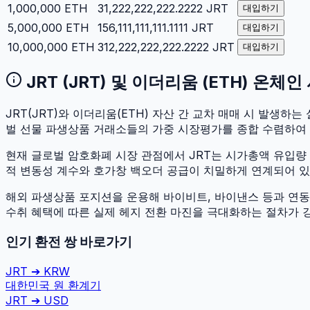
1,000,000
ETH
31,222,222,222.2222
JRT
대입하기
5,000,000
ETH
156,111,111,111.1111
JRT
대입하기
10,000,000
ETH
312,222,222,222.2222
JRT
대입하기
JRT
(
JRT
) 및
이더리움
(
ETH
) 온체인
JRT
(
JRT
)와
이더리움
(
ETH
) 자산 간 교차 매매 시 발생하는 실
벌 선물 파생상품 거래소들의 가중 시장평가를 종합 수렴하여
현재 글로벌 암호화폐 시장 관점에서
JRT
는 시가총액 유입량
적 변동성 계수와 호가창 백오더 공급이 치밀하게 연계되어 있어 
해외 파생상품 포지션을 운용해 바이비트, 바이낸스 등과 연동하
수취 혜택에 따른 실제 헤지 전환 마진을 극대화하는 절차가 
인기 환전 쌍 바로가기
JRT
➔
KRW
대한민국 원
환계기
JRT
➔
USD