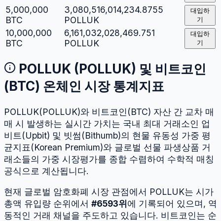
5,000,000
3,080,516,014,234.8755
대입하
BTC
POLLUK
기
10,000,000
6,161,032,028,469.751
대입하
BTC
POLLUK
기
POLLUK
(
POLLUK
) 및
비트코인
(
BTC
) 온체인 시장 통계지표
POLLUK
(
POLLUK
)와
비트코인
(
BTC
) 자산 간 교차 매
매 시 발생하는 실시간 가치는 국내 최대 거래소인 업
비트(Upbit) 및 빗썸(Bithumb)의 현물 유동성 가중 평
균지표(Korean Premium)와 글로벌 선물 파생상품 거
래소들의 가중 시장평가를 종합 수렴하여 수학적 매칭
공식으로 계산됩니다.
현재 글로벌 암호화폐 시장 관점에서
POLLUK
는 시가
총액 유입량 순위에서
#
6593
위
에 기록되어 있으며, 역
동적인 거래 채널을 주도하고 있습니다.
비트코인
는 순