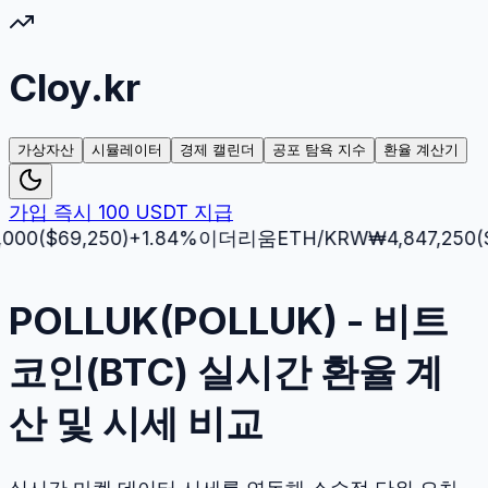
Cloy.kr
가상자산
시뮬레이터
경제 캘린더
공포 탐욕 지수
환율 계산기
가입 즉시 100 USDT 지급
$
69,250
)
+
1.84
%
이더리움
ETH
/KRW
₩
4,847,250
($
3,51
POLLUK(POLLUK) - 비트
코인(BTC) 실시간 환율 계
산 및 시세 비교