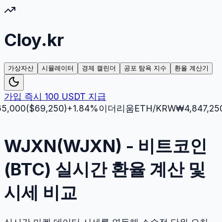
Cloy.kr
가상자산
시뮬레이터
경제 캘린더
공포 탐욕 지수
환율 계산기
가입 즉시 100 USDT 지급
0
($
69,250
)
+
1.84
%
이더리움
ETH
/KRW
₩
4,847,250
($
3,
WJXN(WJXN) - 비트코인
(BTC) 실시간 환율 계산 및
시세 비교