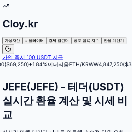
Cloy.kr
가상자산
시뮬레이터
경제 캘린더
공포 탐욕 지수
환율 계산기
가입 즉시 100 USDT 지급
9,250
)
+
1.84
%
이더리움
ETH
/KRW
₩
4,847,250
($
3,512.
JEFE(JEFE) - 테더(USDT)
실시간 환율 계산 및 시세 비
교