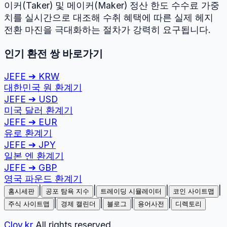
이커(Taker) 및 메이커(Maker) 정산 한도 수수료 가중
치를 실시간으로 대조해 수취 혜택에 따른 실제 헤지
전환 마진을 극대화하는 절차가 강력히 요구됩니다.
인기 환전 쌍 바로가기
JEFE
➔
KRW
대한민국 원
환계기
JEFE
➔
USD
미국 달러
환계기
JEFE
➔
EUR
유로
환계기
JEFE
➔
JPY
일본 엔
환계기
JEFE
➔
GBP
영국 파운드
환계기
|
|
|
|
홈시세판
공포 탐욕 지수
트레이딩 시뮬레이터
코인 사이트맵
|
|
|
|
주식 사이트맵
경제 캘린더
블로그
용어사전
디렉토리
Cloy.kr
All rights reserved.