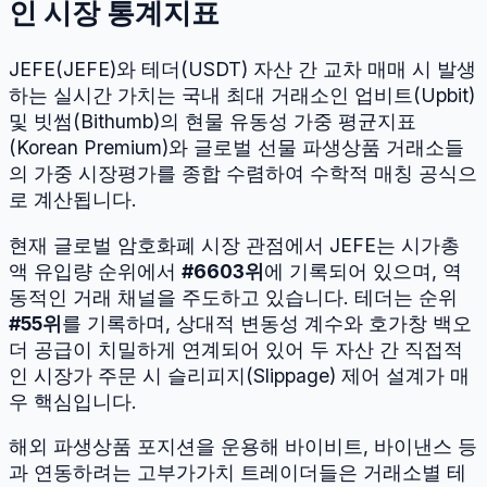
인 시장 통계지표
JEFE
(
JEFE
)와
테더
(
USDT
) 자산 간 교차 매매 시 발생
하는 실시간 가치는 국내 최대 거래소인 업비트(Upbit)
및 빗썸(Bithumb)의 현물 유동성 가중 평균지표
(Korean Premium)와 글로벌 선물 파생상품 거래소들
의 가중 시장평가를 종합 수렴하여 수학적 매칭 공식으
로 계산됩니다.
현재 글로벌 암호화폐 시장 관점에서
JEFE
는 시가총
액 유입량 순위에서
#
6603
위
에 기록되어 있으며, 역
동적인 거래 채널을 주도하고 있습니다.
테더
는 순위
#
55
위
를 기록하며, 상대적 변동성 계수와 호가창 백오
더 공급이 치밀하게 연계되어 있어 두 자산 간 직접적
인 시장가 주문 시 슬리피지(Slippage) 제어 설계가 매
우 핵심입니다.
해외 파생상품 포지션을 운용해 바이비트, 바이낸스 등
과 연동하려는 고부가가치 트레이더들은 거래소별 테