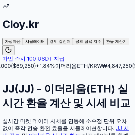
Cloy.kr
가상자산
시뮬레이터
경제 캘린더
공포 탐욕 지수
환율 계산기
가입 즉시 100 USDT 지급
0
($
69,250
)
+
1.84
%
이더리움
ETH
/KRW
₩
4,847,250
($
3,5
JJ(JJ) - 이더리움(ETH) 실
시간 환율 계산 및 시세 비교
실시간 마켓 데이터 시세를 연동해 소수점 단위 오차
없이 즉각 전송 환전 효율을 시뮬레이션합니다.
JJ
시