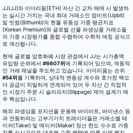
JJ
(
JJ
)와
이더리움
(
ETH
) 자산 간 교차 매매 시 발생하
는 실시간 가치는 국내 최대 거래소인 업비트(Upbit)
및 빗썸(Bithumb)의 현물 유동성 가중 평균지표
(Korean Premium)와 글로벌 선물 파생상품 거래소들
의 가중 시장평가를 종합 수렴하여 수학적 매칭 공식으
로 계산됩니다.
현재 글로벌 암호화폐 시장 관점에서
JJ
는 시가총액
유입량 순위에서
#
6607
위
에 기록되어 있으며, 역동적
인 거래 채널을 주도하고 있습니다.
이더리움
는 순위
#
54
위
를 기록하며, 상대적 변동성 계수와 호가창 백오
더 공급이 치밀하게 연계되어 있어 두 자산 간 직접적
인 시장가 주문 시 슬리피지(Slippage) 제어 설계가 매
우 핵심입니다.
해외 파생상품 포지션을 운용해 바이비트, 바이낸스 등
과 연동하려는 고부가가치 트레이더들은 거래소별 테
이커(Taker) 및 메이커(Maker) 정산 한도 수수료 가중
치를 실시간으로 대조해 수취 혜택에 따른 실제 헤지