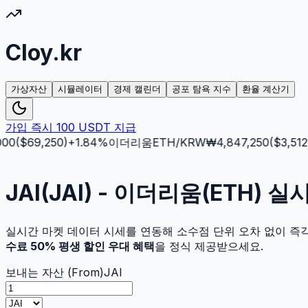
Cloy.kr
가상자산
시뮬레이터
경제 캘린더
공포 탐욕 지수
환율 계산기
가입 즉시 100 USDT 지급
0
($
69,250
)
+
1.84
%
이더리움
ETH
/KRW
₩
4,847,250
($
3,512.5
JAI(JAI) - 이더리움(ETH)
실시간 마켓 데이터 시세를 연동해 소수점 단위 오차 없이 즉
수료 50% 평생 할인 우대 혜택
을 정식 제공받으세요.
보내는 자산 (From)
JAI