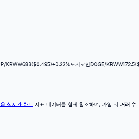
/KRW
₩
683
($
0.495
)
+
0.22
%
도지코인
DOGE
/KRW
₩
172.5
($
0
리움
실시간 차트
지표 데이터를 함께 참조하며, 가입 시
거래 수