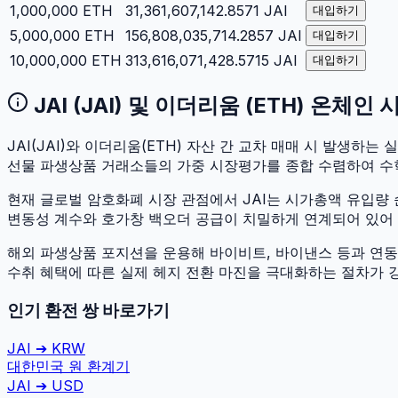
1,000,000
ETH
31,361,607,142.8571
JAI
대입하기
5,000,000
ETH
156,808,035,714.2857
JAI
대입하기
10,000,000
ETH
313,616,071,428.5715
JAI
대입하기
JAI
(
JAI
) 및
이더리움
(
ETH
) 온체인 
JAI
(
JAI
)와
이더리움
(
ETH
) 자산 간 교차 매매 시 발생하는 실
선물 파생상품 거래소들의 가중 시장평가를 종합 수렴하여 수
현재 글로벌 암호화폐 시장 관점에서
JAI
는 시가총액 유입량
변동성 계수와 호가창 백오더 공급이 치밀하게 연계되어 있어 두 
해외 파생상품 포지션을 운용해 바이비트, 바이낸스 등과 연동하
수취 혜택에 따른 실제 헤지 전환 마진을 극대화하는 절차가 
인기 환전 쌍 바로가기
JAI
➔
KRW
대한민국 원
환계기
JAI
➔
USD