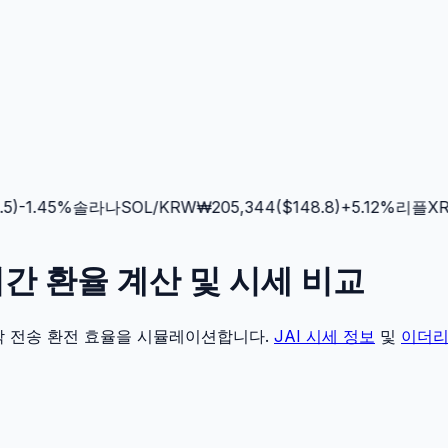
)
-1.45
%
솔라나
SOL
/KRW
₩
205,344
($
148.8
)
+
5.12
%
리플
XRP
 실시간 환율 계산 및 시세 비교
각 전송 환전 효율을 시뮬레이션합니다.
JAI
시세 정보
및
이더