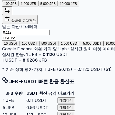
100 JFB
1,000 JFB
5,000 JFB
10,000 JFB
양방향 교차전환
받는 자산 (To)
테더
10 USDT
100 USDT
500 USDT
1,000 USDT
5,000 USDT
10,00
Google Finance 외환 가격 및 Upbit 실시간 원화 마켓 데
실시간 환율:
1
JFB
=
0.1120
USDT
1
USDT
=
8.9286
JFB
* 기준 정합 평가 가치: 1
JFB
($
0.112
) =
0.1120
USDT
($
1
)
JFB
➔
USDT
빠른 환율 환산표
JFB
수량
USDT
환산 금액
바로가기
1
JFB
0.11
USDT
대입하기
5
JFB
0.56
USDT
대입하기
10
JFB
1.12
USDT
대입하기