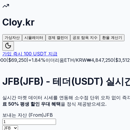
Cloy.kr
가상자산
시뮬레이터
경제 캘린더
공포 탐욕 지수
환율 계산기
가입 즉시 100 USDT 지급
0
($
69,250
)
+
1.84
%
이더리움
ETH
/KRW
₩
4,847,250
($
3,512.5
JFB(JFB) - 테더(USDT) 
실시간 마켓 데이터 시세를 연동해 소수점 단위 오차 없이 즉
료 50% 평생 할인 우대 혜택
을 정식 제공받으세요.
보내는 자산 (From)
JFB