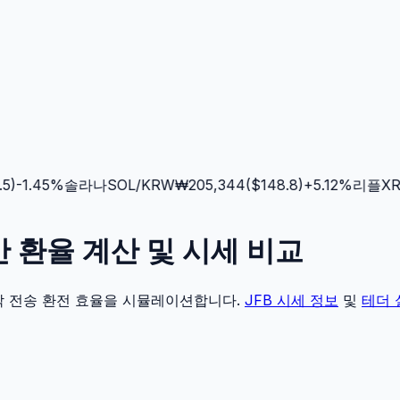
)
-1.45
%
솔라나
SOL
/KRW
₩
205,344
($
148.8
)
+
5.12
%
리플
XRP
실시간 환율 계산 및 시세 비교
각 전송 환전 효율을 시뮬레이션합니다.
JFB
시세 정보
및
테더