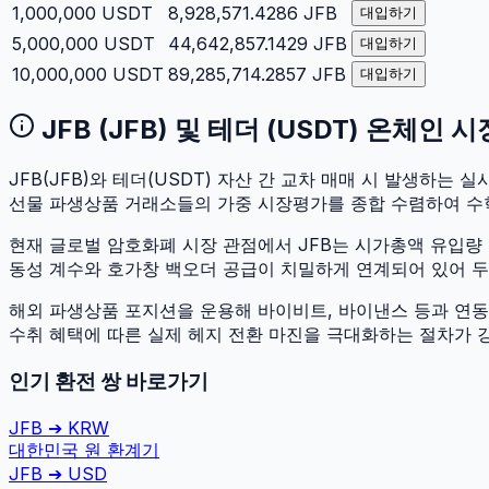
1,000,000
USDT
8,928,571.4286
JFB
대입하기
5,000,000
USDT
44,642,857.1429
JFB
대입하기
10,000,000
USDT
89,285,714.2857
JFB
대입하기
JFB
(
JFB
) 및
테더
(
USDT
) 온체인 
JFB
(
JFB
)와
테더
(
USDT
) 자산 간 교차 매매 시 발생하는 실시
선물 파생상품 거래소들의 가중 시장평가를 종합 수렴하여 수
현재 글로벌 암호화폐 시장 관점에서
JFB
는 시가총액 유입량
동성 계수와 호가창 백오더 공급이 치밀하게 연계되어 있어 두 자
해외 파생상품 포지션을 운용해 바이비트, 바이낸스 등과 연동하
수취 혜택에 따른 실제 헤지 전환 마진을 극대화하는 절차가 
인기 환전 쌍 바로가기
JFB
➔
KRW
대한민국 원
환계기
JFB
➔
USD