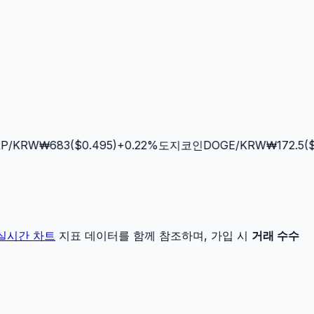
/KRW
₩
683
($
0.495
)
+
0.22
%
도지코인
DOGE
/KRW
₩
172.5
($
0
실시간 차트
지표 데이터를 함께 참조하며, 가입 시
거래 수수