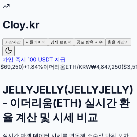
Cloy.kr
가상자산
시뮬레이터
경제 캘린더
공포 탐욕 지수
환율 계산기
가입 즉시 100 USDT 지급
250
)
+
1.84
%
이더리움
ETH
/KRW
₩
4,847,250
($
3,512.5
)
-
JELLYJELLY(JELLYJELLY)
- 이더리움(ETH) 실시간 환
율 계산 및 시세 비교
실시간 마켓 데이터 시세를 연동해 소수점 단위 오차