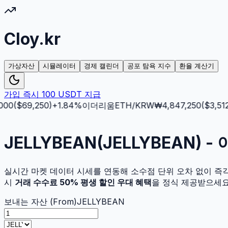
Cloy.kr
가상자산
시뮬레이터
경제 캘린더
공포 탐욕 지수
환율 계산기
가입 즉시 100 USDT 지급
00
($
69,250
)
+
1.84
%
이더리움
ETH
/KRW
₩
4,847,250
($
3,512.5
JELLYBEAN(JELLYBEAN)
실시간 마켓 데이터 시세를 연동해 소수점 단위 오차 없이 즉
시
거래 수수료 50% 평생 할인 우대 혜택
을 정식 제공받으세요
보내는 자산 (From)
JELLYBEAN