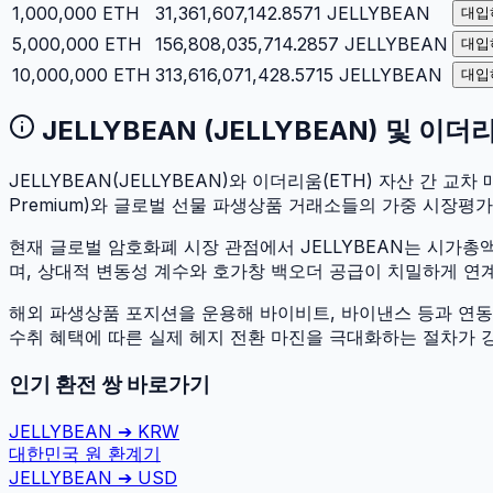
1,000,000
ETH
31,361,607,142.8571
JELLYBEAN
대입
5,000,000
ETH
156,808,035,714.2857
JELLYBEAN
대입
10,000,000
ETH
313,616,071,428.5715
JELLYBEAN
대입
JELLYBEAN
(
JELLYBEAN
) 및
이더
JELLYBEAN
(
JELLYBEAN
)와
이더리움
(
ETH
) 자산 간 교차 
Premium)와 글로벌 선물 파생상품 거래소들의 가중 시장평
현재 글로벌 암호화폐 시장 관점에서
JELLYBEAN
는 시가총
며, 상대적 변동성 계수와 호가창 백오더 공급이 치밀하게 연계되
해외 파생상품 포지션을 운용해 바이비트, 바이낸스 등과 연동하
수취 혜택에 따른 실제 헤지 전환 마진을 극대화하는 절차가 
인기 환전 쌍 바로가기
JELLYBEAN
➔
KRW
대한민국 원
환계기
JELLYBEAN
➔
USD