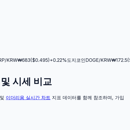
/KRW
₩
683
($
0.495
)
+
0.22
%
도지코인
DOGE
/KRW
₩
172.5
($
0
산 및 시세 비교
및
이더리움
실시간 차트
지표 데이터를 함께 참조하며, 가입