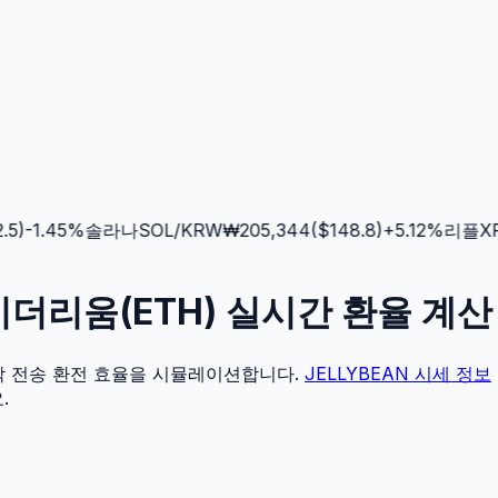
)
-1.45
%
솔라나
SOL
/KRW
₩
205,344
($
148.8
)
+
5.12
%
리플
XRP
 - 이더리움(ETH) 실시간 환율 계
각 전송 환전 효율을 시뮬레이션합니다.
JELLYBEAN
시세 정보
.