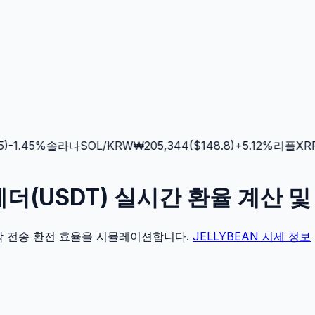
-1.45
%
솔라나
SOL
/KRW
₩
205,344
($
148.8
)
+
5.12
%
리플
XRP
/
- 테더(USDT) 실시간 환율 계산 
각 전송 환전 효율을 시뮬레이션합니다.
JELLYBEAN
시세 정보