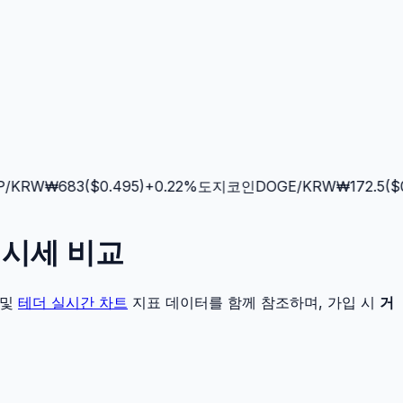
KRW
₩
683
($
0.495
)
+
0.22
%
도지코인
DOGE
/KRW
₩
172.5
($
0.
및 시세 비교
및
테더
실시간 차트
지표 데이터를 함께 참조하며, 가입 시
거