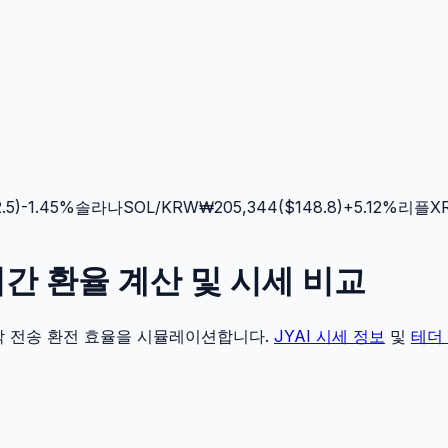
)
-1.45
%
솔라나
SOL
/KRW
₩
205,344
($
148.8
)
+
5.12
%
리플
XRP
 실시간 환율 계산 및 시세 비교
각 전송 환전 효율을 시뮬레이션합니다.
JYAI
시세 정보
및
테더