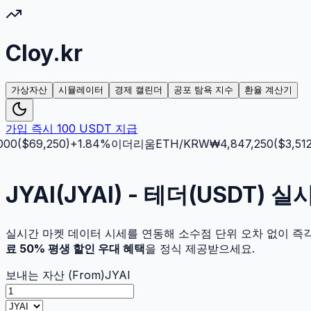
Cloy.kr
가상자산
시뮬레이터
경제 캘린더
공포 탐욕 지수
환율 계산기
가입 즉시 100 USDT 지급
0
($
69,250
)
+
1.84
%
이더리움
ETH
/KRW
₩
4,847,250
($
3,512.5
JYAI(JYAI) - 테더(USDT)
실시간 마켓 데이터 시세를 연동해 소수점 단위 오차 없이 즉
료 50% 평생 할인 우대 혜택
을 정식 제공받으세요.
보내는 자산 (From)
JYAI