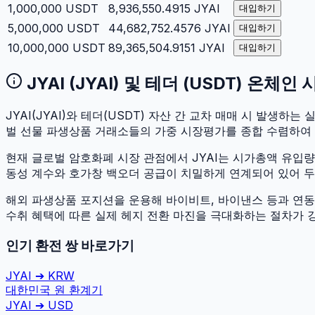
1,000,000
USDT
8,936,550.4915
JYAI
대입하기
5,000,000
USDT
44,682,752.4576
JYAI
대입하기
10,000,000
USDT
89,365,504.9151
JYAI
대입하기
JYAI
(
JYAI
) 및
테더
(
USDT
) 온체인
JYAI
(
JYAI
)와
테더
(
USDT
) 자산 간 교차 매매 시 발생하는 실
벌 선물 파생상품 거래소들의 가중 시장평가를 종합 수렴하여
현재 글로벌 암호화폐 시장 관점에서
JYAI
는 시가총액 유입
동성 계수와 호가창 백오더 공급이 치밀하게 연계되어 있어 두 자
해외 파생상품 포지션을 운용해 바이비트, 바이낸스 등과 연동하
수취 혜택에 따른 실제 헤지 전환 마진을 극대화하는 절차가 
인기 환전 쌍 바로가기
JYAI
➔
KRW
대한민국 원
환계기
JYAI
➔
USD