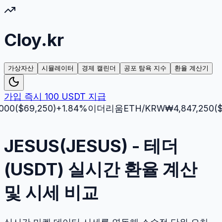
Cloy.kr
가상자산
시뮬레이터
경제 캘린더
공포 탐욕 지수
환율 계산기
가입 즉시 100 USDT 지급
$
69,250
)
+
1.84
%
이더리움
ETH
/KRW
₩
4,847,250
($
3,512
JESUS(JESUS) - 테더
(USDT) 실시간 환율 계산
및 시세 비교