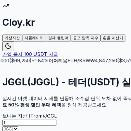
Cloy.kr
가상자산
시뮬레이터
경제 캘린더
공포 탐욕 지수
환율 계산기
가입 즉시 100 USDT 지급
00
($
69,250
)
+
1.84
%
이더리움
ETH
/KRW
₩
4,847,250
($
3,512.
JGGL(JGGL) - 테더(USDT
실시간 마켓 데이터 시세를 연동해 소수점 단위 오차 없이 즉
료 50% 평생 할인 우대 혜택
을 정식 제공받으세요.
보내는 자산 (From)
JGGL