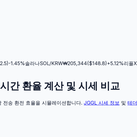
5
)
-1.45
%
솔라나
SOL
/KRW
₩
205,344
($
148.8
)
+
5.12
%
리플
XR
) 실시간 환율 계산 및 시세 비교
각 전송 환전 효율을 시뮬레이션합니다.
JGGL
시세 정보
및
테