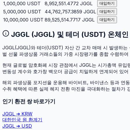
1,000,000
USDT
8,952,551.4772
JGGL
대입하기
5,000,000
USDT
44,762,757.3859
JGGL
대입하기
10,000,000
USDT
89,525,514.7717
JGGL
대입하기
JGGL
(
JGGL
) 및
테더
(
USDT
) 온체
JGGL
(
JGGL
)와
테더
(
USDT
) 자산 간 교차 매매 시 발생하는 
벌 선물 파생상품 거래소들의 가중 시장평가를 종합 수렴하여
현재 글로벌 암호화폐 시장 관점에서
JGGL
는 시가총액 유입
변동성 계수와 호가창 백오더 공급이 치밀하게 연계되어 있어 두 
해외 파생상품 포지션을 운용해 바이비트, 바이낸스 등과 연동하
수취 혜택에 따른 실제 헤지 전환 마진을 극대화하는 절차가 
인기 환전 쌍 바로가기
JGGL
➔
KRW
대한민국 원
환계기
JGGL
➔
USD