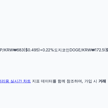
/KRW
₩
683
($
0.495
)
+
0.22
%
도지코인
DOGE
/KRW
₩
172.5
($
0.
더리움
실시간 차트
지표 데이터를 함께 참조하며, 가입 시
거래