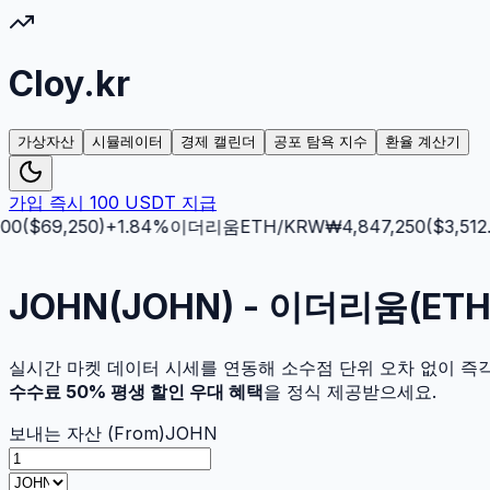
Cloy.kr
가상자산
시뮬레이터
경제 캘린더
공포 탐욕 지수
환율 계산기
가입 즉시 100 USDT 지급
0
($
69,250
)
+
1.84
%
이더리움
ETH
/KRW
₩
4,847,250
($
3,512.5
)
JOHN(JOHN) - 이더리움(E
실시간 마켓 데이터 시세를 연동해 소수점 단위 오차 없이 즉
수수료 50% 평생 할인 우대 혜택
을 정식 제공받으세요.
보내는 자산 (From)
JOHN