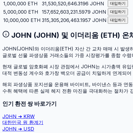
1,000,000
ETH
31,530,520,646.3196
JOHN
대입하기
5,000,000
ETH
157,652,603,231.5979
JOHN
대입하기
10,000,000
ETH
315,305,206,463.1957
JOHN
대입하기
JOHN
(
JOHN
) 및
이더리움
(
ETH
) 
JOHN
(
JOHN
)와
이더리움
(
ETH
) 자산 간 교차 매매 시 발생하
글로벌 선물 파생상품 거래소들의 가중 시장평가를 종합 수렴
현재 글로벌 암호화폐 시장 관점에서
JOHN
는 시가총액 유
대적 변동성 계수와 호가창 백오더 공급이 치밀하게 연계되어 있어
해외 파생상품 포지션을 운용해 바이비트, 바이낸스 등과 연동하
수취 혜택에 따른 실제 헤지 전환 마진을 극대화하는 절차가 
인기 환전 쌍 바로가기
JOHN
➔
KRW
대한민국 원
환계기
JOHN
➔
USD