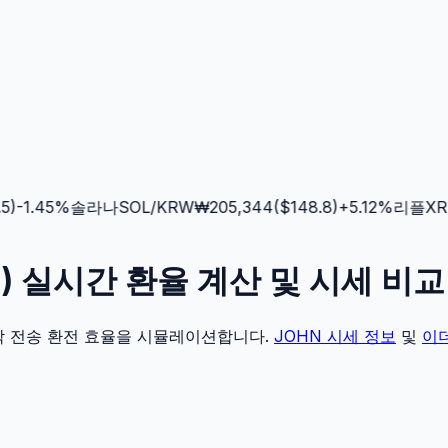
-1.45
%
솔라나
SOL
/KRW
₩
205,344
($
148.8
)
+
5.12
%
리플
XRP
TH) 실시간 환율 계산 및 시세 비교
각 전송 환전 효율을 시뮬레이션합니다.
JOHN
시세 정보
및
이