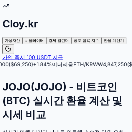
Cloy.kr
가상자산
시뮬레이터
경제 캘린더
공포 탐욕 지수
환율 계산기
가입 즉시 100 USDT 지급
$
69,250
)
+
1.84
%
이더리움
ETH
/KRW
₩
4,847,250
($
3,512
JOJO(JOJO) - 비트코인
(BTC) 실시간 환율 계산 및
시세 비교