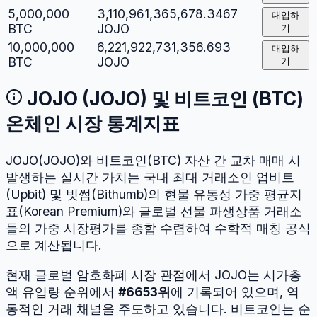
5,000,000
3,110,961,365,678.3467
대입하
BTC
JOJO
기
10,000,000
6,221,922,731,356.693
대입하
BTC
JOJO
기
JOJO
(
JOJO
) 및
비트코인
(
BTC
)
온체인 시장 통계지표
JOJO
(
JOJO
)와
비트코인
(
BTC
) 자산 간 교차 매매 시
발생하는 실시간 가치는 국내 최대 거래소인 업비트
(Upbit) 및 빗썸(Bithumb)의 현물 유동성 가중 평균지
표(Korean Premium)와 글로벌 선물 파생상품 거래소
들의 가중 시장평가를 종합 수렴하여 수학적 매칭 공식
으로 계산됩니다.
현재 글로벌 암호화폐 시장 관점에서
JOJO
는 시가총
액 유입량 순위에서
#
6653
위
에 기록되어 있으며, 역
동적인 거래 채널을 주도하고 있습니다.
비트코인
는 순