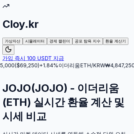
Cloy.kr
가상자산
시뮬레이터
경제 캘린더
공포 탐욕 지수
환율 계산기
가입 즉시 100 USDT 지급
0
($
69,250
)
+
1.84
%
이더리움
ETH
/KRW
₩
4,847,250
($
3,
JOJO(JOJO) - 이더리움
(ETH) 실시간 환율 계산 및
시세 비교