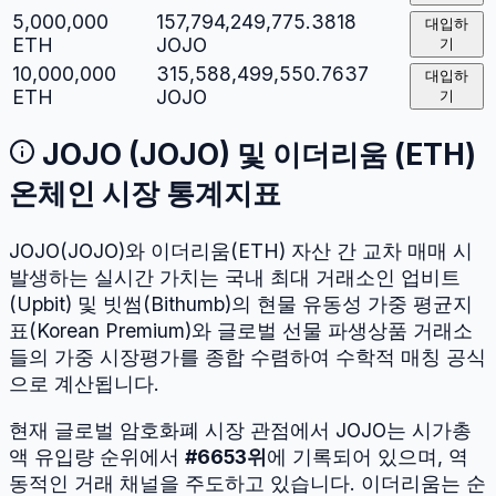
5,000,000
157,794,249,775.3818
대입하
ETH
JOJO
기
10,000,000
315,588,499,550.7637
대입하
ETH
JOJO
기
JOJO
(
JOJO
) 및
이더리움
(
ETH
)
온체인 시장 통계지표
JOJO
(
JOJO
)와
이더리움
(
ETH
) 자산 간 교차 매매 시
발생하는 실시간 가치는 국내 최대 거래소인 업비트
(Upbit) 및 빗썸(Bithumb)의 현물 유동성 가중 평균지
표(Korean Premium)와 글로벌 선물 파생상품 거래소
들의 가중 시장평가를 종합 수렴하여 수학적 매칭 공식
으로 계산됩니다.
현재 글로벌 암호화폐 시장 관점에서
JOJO
는 시가총
액 유입량 순위에서
#
6653
위
에 기록되어 있으며, 역
동적인 거래 채널을 주도하고 있습니다.
이더리움
는 순