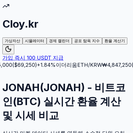
Cloy.kr
가상자산
시뮬레이터
경제 캘린더
공포 탐욕 지수
환율 계산기
가입 즉시 100 USDT 지급
($
69,250
)
+
1.84
%
이더리움
ETH
/KRW
₩
4,847,250
($
3,5
JONAH(JONAH) - 비트코
인(BTC) 실시간 환율 계산
및 시세 비교