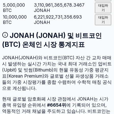
5,000,000
3,110,961,365,678.3467
대입하
BTC
JONAH
기
10,000,000
6,221,922,731,356.693
대입하
BTC
JONAH
기
JONAH
(
JONAH
) 및
비트코인
(
BTC
) 온체인 시장 통계지표
JONAH
(
JONAH
)와
비트코인
(
BTC
) 자산 간 교차 매매
시 발생하는 실시간 가치는 국내 최대 거래소인 업비트
(Upbit) 및 빗썸(Bithumb)의 현물 유동성 가중 평균지
표(Korean Premium)와 글로벌 선물 파생상품 거래소
들의 가중 시장평가를 종합 수렴하여 수학적 매칭 공식
으로 계산됩니다.
현재 글로벌 암호화폐 시장 관점에서
JONAH
는 시가
총액 유입량 순위에서
#
6654
위
에 기록되어 있으며,
역동적인 거래 채널을 주도하고 있습니다.
비트코인
는